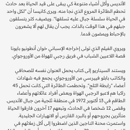
الأنديس وأكل أشياء متنوعة كي يبقى على قيد الحياة بعد حادث
تحطم الطائرة المروع الذي نجا منه. ويرى كانيسا أن "لكل واحد
في الحياة سلسلة جبال عليه تسلقها". ويضيف، كثر يتسلقون
جبلهم في هذا الوقت بالذات. يجب أن يقال لهم ألا يشعرون
بالإحباط ويمضون قدما.
ويروي الفيلم الذي تولى إخراجه الإسباني خوان أنطونيو بايونا
قصة اللاعبين الشباب في فريق رجبي للهواة من الأوروجواي.
ويستند السيناريو إلى كتاب يحمل العنوان نفسه للصحافي
والكاتب بابلو فييرسي من الأوروجواي، يجمع فيه شهادات
أعضاء "رابطة الثلج". وتحطمت الطائرة التي كانت تحمل 45
راكبا هم لاعبو الرجبي الهواة وبعض أفراد عائلاتهم وأعضاء
الطاقم في 13 أكتوبر 1972 في منطقة ثلجية من جبال الأنديس.
وقضى 12 شخصا في الحادث، وتبعهم 17 آخرون فارقوا الحياة
متأثرين بجروحهم أو بالبرد القارس أو الانهيارات الجليدية.
واستمرت محنة الناجين الذين اضطروا إلى أكل زملائهم في