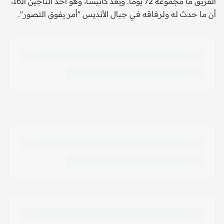
الفريق ما مجموعه 72 يوما. ويعد كانيسا، وهو أحد الناجين الـ16،
أن ما حدث له ولرفاقه في جبال الأنديس "أمر يفوق التصور".