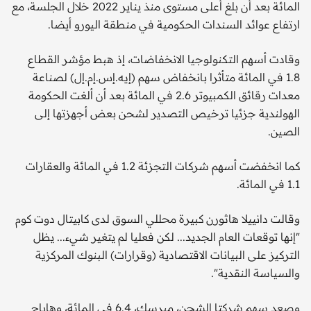
المائة بعد أن بلغ أعلى مستوى منذ يناير 2022 خلال الجلسة، مع
ارتفاع عوائد السندات الحكومية في منطقة اليورو أيضا.
وقادت أسهم التكنولوجيا الانخفاضات، إذ هبط مؤشر القطاع
1.8 في المائة متأثرا بانخفاض سهم (إيه.إس.إم.إل) لصناعة
معدات رقائق الكمبيوتر 2.6 في المائة بعد أن ألغت الحكومة
الهولندية جزئيا ترخيص التصدير لشحن بعض أجهزتها إلى
الصين.
كما انخفضت أسهم شركات التجزئة 1.2 في المائة والعقارات
1.1 في المائة.
وقالت دانييلا هاثورن كبيرة محللي السوق لدى كابيتال دوت كوم
"إنها توقعات العام الجديد... لكن فعليا لم يتغير شيء... يظل
التركيز على البيانات الاقتصادية (وقرارات) البنوك المركزية
والسياسة النقدية".
وصعد سهم شركتا الشحن، ميرسك، 6.4 في المائة، وهاباج