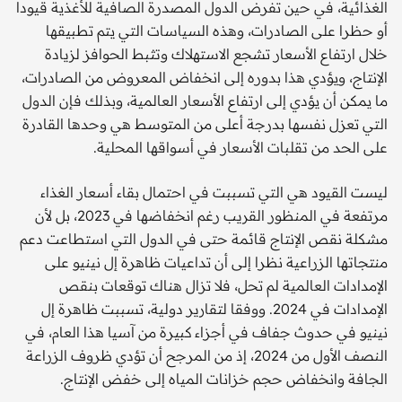
الغذائية، في حين تفرض الدول المصدرة الصافية للأغذية قيودا
أو حظرا على الصادرات، وهذه السياسات التي يتم تطبيقها
خلال ارتفاع الأسعار تشجع الاستهلاك وتثبط الحوافز لزيادة
الإنتاج، ويؤدي هذا بدوره إلى انخفاض المعروض من الصادرات،
ما يمكن أن يؤدي إلى ارتفاع الأسعار العالمية، وبذلك فإن الدول
التي تعزل نفسها بدرجة أعلى من المتوسط هي وحدها القادرة
على الحد من تقلبات الأسعار في أسواقها المحلية.
ليست القيود هي التي تسببت في احتمال بقاء أسعار الغذاء
مرتفعة في المنظور القريب رغم انخفاضها في 2023، بل لأن
مشكلة نقص الإنتاج قائمة حتى في الدول التي استطاعت دعم
منتجاتها الزراعية نظرا إلى أن تداعيات ظاهرة إل نينيو على
الإمدادات العالمية لم تحل، فلا تزال هناك توقعات بنقص
الإمدادات في 2024. ووفقا لتقارير دولية، تسببت ظاهرة إل
نينيو في حدوث جفاف في أجزاء كبيرة من آسيا هذا العام، في
النصف الأول من 2024، إذ من المرجح أن تؤدي ظروف الزراعة
الجافة وانخفاض حجم خزانات المياه إلى خفض الإنتاج.