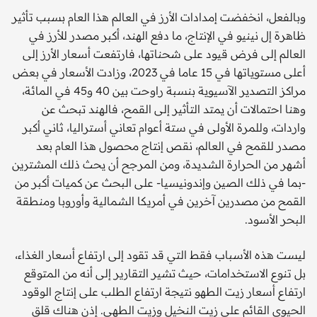
وبالفعل، انخفضت إمدادات الأرز في العالم هذا العام بسبب تأثير
ظاهرة إل نينيو في الإنتاج، ما دفع الهند، أكبر مصدر للأرز في
العالم إلى فرض قيود على شحناتها، فارتفعت أسعار الأرز إلى
أعلى مستوياتها في 15 عاما في 2023، وزادت الأسعار في بعض
مراكز التصدير الآسيوية بنسبة راوحت بين 40 و45 في المائة،
وهنا احتمالات أن يمتد التأثير إلى القمح، فالهند تبحث عن
واردات، وللمرة الأولى في ستة أعوام تعاني أستراليا، ثاني أكبر
مصدر للقمح في العالم، نقص إنتاج محصول هذا العام بعد
أشهر من الحرارة الشديدة، ومن المرجح أن يحث ذلك المشترين
-بما في ذلك الصين وإندونيسيا- على البحث عن كميات أكبر من
القمح من مصدرين آخرين في أمريكا الشمالية وأوروبا ومنطقة
البحر الأسود.
ليست هذه الأسباب فقط التي قد تقود إلى ارتفاع أسعار الغذاء،
بل تنوع الاستخدامات، حيث تشير التقارير إلى أنه من المتوقع
ارتفاع أسعار زيت الطهو نتيجة ارتفاع الطلب على إنتاج الوقود
الحيوي القائم على زيت النخيل وزيت الطهي. إذن هناك قلق