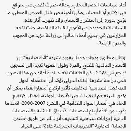
أعاد سياسات الدعم المحلي، وحالة حدوث نقص غير متوقع
في الإنتاج أو الحصاد، يمكن تأمينه من خلال العرض المحلي، ما
يؤدي بدوره إلى استقرار الأسعار، وقد ظهرت آثار هذه
السياسات الجديدة في الأعوام القليلة الماضية، حيث اتجه
المزارعون في جميع أنحاء العالم إلى زراعة مزيد من الحبوب
والبذور الزيتية.
وقال محللون وتجار- وفقا لتقرير نشرته "الاقتصادية": إن
الأسعار العالمية للقمح والذرة وفول الصويا تتجه إلى تسجيل
تراجع في 2023. لكن العلاقات الاقتصادية أعقد من هذا التصور،
ففي دراسة نشرها البنك الدولي تؤكد أن استخدام الدول
للتدخلات السياسية لتخفيف تأثير ارتفاع أسعار الغذاء يمكن أن
يؤدي إلى تفاقم التغيرات في الأسعار الدولية، فخلال الارتفاع
الحاد في أسعار المواد الغذائية في الفترة 2007-2008، اتخذ ما
يقرب من ثلاثة أرباع اقتصادات الأسواق الناشئة والاقتصادات
النامية إجراءات سياسية لتخفيف أثر ذلك عن طريق خفض
الحماية التجارية "التعريفات الجمركية عادة" على المواد