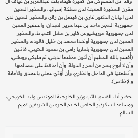
وقد أدى القسم كل من الأميرة هيفاء بنت عبدالعزيز بن عياف آل
مقرن السفيرة المعينة لدى مملكة إسبانيا، والسفير المعين
لدى اليابان الدكتور غازي بن فيصل بن زقر، والسفير المعين لدى
جمهورية المجر ماجد بن عبدالعزيز العبدان، والسفير المعين
لدى جمهورية موريشيوس فايز بن مشل التمياط، والسفير
المعين لدى جمهورية أوغندا محمد بن خليل فالوده، والسفير
المعين لدى جمهورية بلغاريا رامي بن سعود العتيبي، قائلين
(أُقسم بالله العظيم أن أكون مخلصاً لديني، ثم مليكي ووطني،
وأن لا أبوحَ بسر من أسرار الدولة، وأن أحافظ على مصالحها
وأنظمتها في الداخل والخارج، وأن أُؤدّيَ عملي بالصدق والأمانة
والإخلاص).
حضر أداء القسم، نائب وزير الخارجية المهندس وليد الخريجي،
ومساعد السكرتير الخاص لخادم الحرمين الشريفين تميم
السالم.