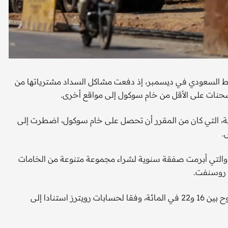
لنفط السعودي في ديسمبر، إذ دفعت مشاكل السداد مشترياتها من
ية، التي كان من المقرر أن تحصل على خام سوكول، اضطرت إلى
.
ة والتي أبرمت صفقة سنوية لشراء مجموعة متنوعة من الخامات
 روسنفت.
وانخفضت واردات الهند النفطية من روسيا في ديسمبر بما يتراوح بين 16 و22 في المائة، وفقا لحسابات رويترز استنادا إلى