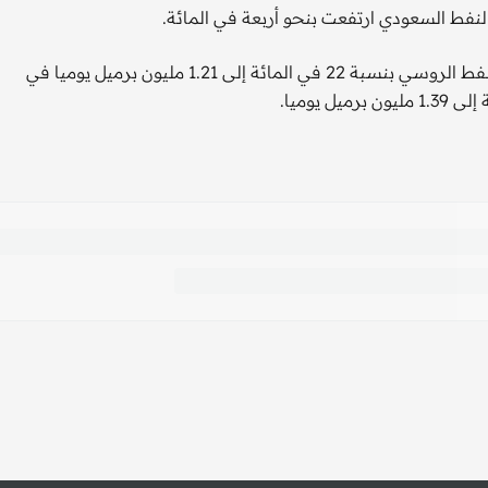
لنفط السعودي ارتفعت بنحو أربعة في المائة.
وتظهر بيانات بورصة لندن انخفاض واردات الهند الشهرية من النفط الروسي بنسبة 22 في المائة إلى 1.21 مليون برميل يوميا في