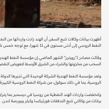
أظهرت بيانات وكالات تتبع السفن أن الهند زادت وارداتها من ا
النفط الروسي إلى أدنى مستوى في 11 شهرا، مع توجه خمس شحنات على الأقل من خام سوكول إلى مواقع أخرى.
وقالت مصادر لـ"رويترز" الشهر الماضي إن مؤسسة النفط الهند
السحب من مخزونها والشراء من الشرق الأوسط لتعويض النقص
وتعد مؤسسة النفط الهندية الشركة الوحيدة التي تديرها الدول
الروسية، بما في ذلك سوكول، من شركة النفط الروسية الكبيرة
بيانات من وكالتي تتبع التدفقات فورتيكسا وكبلر وبورصة لندن.