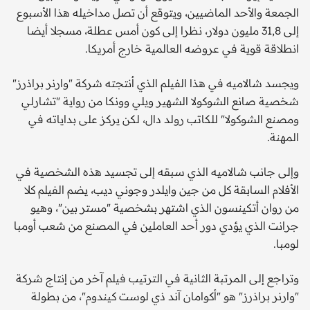
الجمعة والأحد الماضيين، ويتوقع أن تصل مداخيله هذا الأسبوع
إلى 31,8 مليون دولار، نظرا إلى كون أمس عطلة، مسجلا أيضا
انطلاقة قوية في عروضه العالمية خارج أمريكا.
ويجسد شالاميه في هذا الفيلم الذي أنتجته شركة "وارنر براذرز"
شخصية صانع الشوكولا الشهير ويلي وونكا من رواية "تشارلي
ومصنع الشوكولا" للكاتب رولد دال، لكن يركز على بداياته في
المهنة.
وإلى جانب شالاميه الذي سبقه إلى تجسيد هذه الشخصية في
الأفلام السابقة كل من جين وايلدر وجوني ديب، يضم الفيلم كلا
من روان أتكينسون الذي اشتهر بشخصية "مستر بين"، وهيو
جرانت الذي يؤدي دور أحد العاملين في المصنع من شعب أومبا
لومبا.
وتراجع إلى المرتبة الثانية في الترتيب فيلم آخر من إنتاج شركة
"وارنر براذرز" هو "أكوامان آند ذي لوست كيندوم"، من بطولة