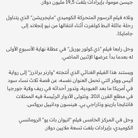
جيسن موموا، بإيرادات بلغت 19,5 مليون دولار.
وتلاه فيلم الرسوم المتحركة الكوميدي "مايجريشن" الذي يتناول
رحلة عائلة البط كولفرت أثناء انتقالها من نيو إنجلاند إلى
جامايكا.
وحل رابعا فيلم "ذي كولور بوربل" في عطلة نهاية الأسبوع الأولى
له بعدما بدأ عرضها الإثنين الماضي.
ويستند هذا الفيلم الغنائي الذي أنتجته "وارنر براذرز" إلى رواية
أليس ووكر التي تحمل العنوان نفسه، عن قصة ثلاث نساء سود
في أمريكا ما بعد العبودية، وتدور أحداثه في ريف ولاية جورجيا
في مطلع القرن الـ20. وتتولى الأدوار الرئيسة فيه الممثلات
فانتايجا بارينو وتاراجي بي. هينسون ودانييل بروكس.
وحل في المركز الخامس فيلم "انيوان بات يو" الرومانسي
الكوميدي، بإيرادات بلغت تسعة ملايين دولار.