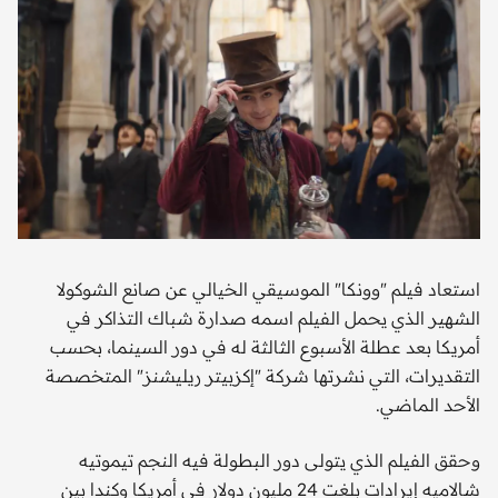
استعاد فيلم "وونكا" الموسيقي الخيالي عن صانع الشوكولا
الشهير الذي يحمل الفيلم اسمه صدارة شباك التذاكر في
أمريكا بعد عطلة الأسبوع الثالثة له في دور السينما، بحسب
التقديرات، التي نشرتها شركة "إكزبيتر ريليشنز" المتخصصة
الأحد الماضي.
وحقق الفيلم الذي يتولى دور البطولة فيه النجم تيموتيه
شالاميه إيرادات بلغت 24 مليون دولار في أمريكا وكندا بين