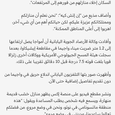
السكان إخلاء منازلهم من فورهم إلى المرتفعات".
وأضاف مذيع من "إن إتش كيه": "نحن نعلم أن منازلكم
وممتلكاتكم عزيزة عليكم، لكن حياتكم أهم من أي شيء آخر،
اهربوا إلى أعلى المناطق الممكنة".
وأفادت وكالة الأرصاد الجوية اليابانية أن أمواجا يصل ارتفاعها
إلى 1.2 متر ضربت ميناء واجيما في مقاطعة إيشيكاوا، بعدما
سجلت هيئة المسح الجيولوجي الأمريكية ووكالات أخرى زلزالا
قويا بلغت قوته 7.5 درجة قبل 10 دقائق تقريبا على ذلك.
وأظهرت صور بثها التلفزيون الياباني اندلاع حريق في واجيما من
دون تقديم تفاصيل إضافية حتى الآن.
ونشر مقطع فيديو على منصة إكس يظهر منازل خشب قديمة
منهارة، ويسمع فيه شخص يطلب المساعدة ويقول: "هذه
منطقة ماتسونامي في نوتو، ونحن في وضع مروع، من فضلكم
تعالوا ساعدونا، مدينتي في وضع مروع".