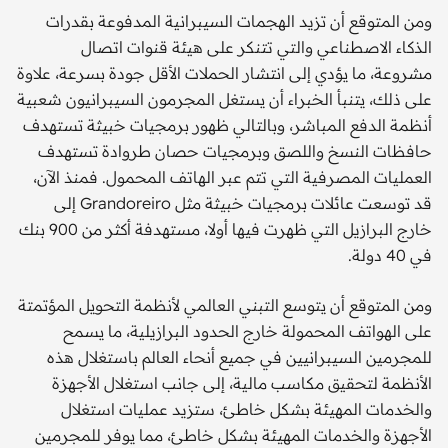
ومن المتوقع أن تزيد الهجمات السيبرانية المدفوعة بقدرات
الذكاء الاصطناعي والتي تتنكر على هيئة قنوات اتصال
مشروعة، ما يؤدي إلى انتشار الحملات الأقل جودة بسرعة، علاوة
على ذلك، يتنبأ الخبراء أن يستغل المجرمون السيبرانيون شعبية
أنظمة الدفع المباشر، وبالتالي ظهور برمجيات خبيثة تستهدف
حافظات النسخ واللصق وبرمجيات حصان طروادة تستهدف
العمليات المصرفية التي تتم عبر الهاتف المحمول. فمنذ الآن،
قد توسعت عائلات برمجيات خبيثة مثل Grandoreiro إلى
خارج البرازيل التي ظهرت فيها أولا، مستهدفة أكثر من 900 بنك
في 40 دولة.
ومن المتوقع أن يتوسع التبني العالمي لأنظمة التحويل المؤتمتة
على الهواتف المحمولة خارج الحدود البرازيلية، ما يسمح
للمجرمين السيبرانيين في جميع أنحاء العالم باستغلال هذه
الأنظمة لتحقيق مكاسب مالية، إلى جانب استغلال الأجهزة
والخدمات المهيئة بشكل خاطئ، ستزيد عمليات استغلال
الأجهزة والخدمات المهيئة بشكل خاطئ، مما يوفر للمجرمين