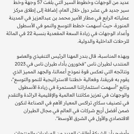
عديد من الوجهات وخطوط السير التي بلغت 57 وجهة وخط
سير جديد في عشر دول خلال العام، إضافة إلى إطلاق مركز
عملياته الرابع في مطار الأمير محمد بن عبدالعزيز في المدينة
المنورة، حيث أسهمت خطط التوسع والنمو في الأسطول
وأعداد الوجهات في زيادة السعة المقعدية بنسبة 22 في المائة
للرحلات الداخلية والدولية.
وبهذه المناسبة، قال بندر المهنا الرئيس التنفيذي والعضو
المنتدب لطيران ناس "فخورون بأداء طيران ناس في 2023
ونتائجه التي تعكس قوة نموذج أعمالنا، والجهد المميز الذي
يقوم به فريقنا، وفعالية خطتنا الاستراتيجية للنمو والتوسع"،
وتابع "أسهمت استثماراتنا المستمرة في زيادة الأسطول
والوجهات في تعزيز مكانتنا العالمية والإقليمية الرائدة والتقدم
في تصنيف سكاي تراكس المعيار الأهم في الصناعة لنكون
ضمن أفضل أربع شركات في العالم في مجال الطيران
الاقتصادي والأول في الشرق الأوسط".
وأوضح بأن الشركة أطلقت العديد من المبادرات والمنتجات