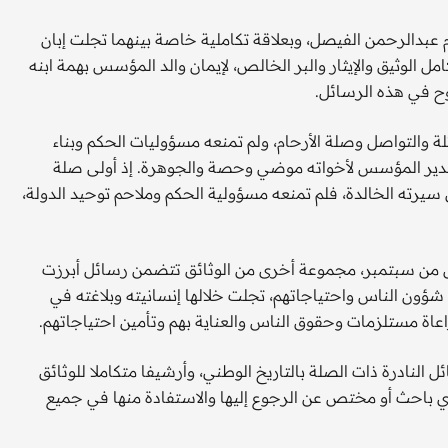
م عبدالرحمن الفيصل، وبعلاقة تكاملية خاصة بينهما تجلت إبان
امل الوثيق والإيثار والبر الخالص، لإيمان والد المؤسس بهمة ابنه
ح في هذه الرسائل.
 والتواصل وصلة الأرحام، ولم تمنعه مسؤوليات الحكم وبناء
ا تقدير المؤسس لأخواته موضي وحصة والجوهرة. إذ أولى صلة
يرته الخالدة، فلم تمنعه مسؤولية الحكم وملاحم توحيد الدولة،
لأول من سبتمبر، مجموعة أخرى من الوثائق تتضمن رسائل أبرزت
 شؤون الناس واحتياجاتهم، تجلت خلالها إنسانيته وبلاغته في
راعاة مستلزمات وحقوق الناس والعناية بهم وتأمين احتياجاتهم.
ل النادرة ذات الصلة بالتاريخ الوطني، وأرشيفا متكاملا للوثائق
 لأي باحث أو مختص عن الرجوع إليها والاستفادة منها في جميع