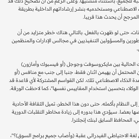
ة للجميع، باستثناء منشئيها. وعلى الرغم من أن تصحيح ذلك قد
اء الاصطناعي ومستخدميه بنشر إرشاداتهم الداخلية بطريقة
 المرجح أن يحدث هذا قريبا.
ات، حتى لو ظهرت بالفعل. بالتالي هناك خطر متزايد من أن
مطورين والمسؤولين التنفيذيين في مجالس الإدارات والمنظمين
.
رك الحالية بين مايكروسوفت وجوجل (أو فيسبوك وأمازون)
المحتمل أن يهيمن اثنان فقط، جنبا إلى جنب مع منافس (أو
دة الذكاء الاصطناعي تلك. لكن القواسم المشتركة لأي قاعدة قد
 الوكلاء بتحسين استخدام المقاييس نفسها"، كما لاحظت الورقة.
لى النظام بأكمله. حتى دون هذا الخطر، تميل الثقافة الأحادية
 بعضا. سيؤدي هذا بدوره إلى زيادة مخاطر التقلبات الدورية
ي، المحافظ السابق لبنك إنجلترا.
ى لغة الاحتياطي الفيدرالي عقبة (وأصاب جميع برامج السوق)؟"،