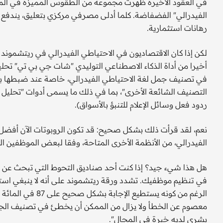
في العقود الأخيرة ظهرت مجموعة من الطقوس المميزة في المجا
الفيدرالي" الفضفاضة. كلما أدلى مصرفي مركزي بتعليق، يندفع ا
رهانات استثمارية.
لكن إذا كان الاقتصاديون في الاحتياطي الفيدرالي في ريتشموند 
أخيرا من أداة الذكاء الاصطناعي التوليدي "شات جي بي تي" تحليل 
في تصنيف جمل لغة الاحتياطي الفيدرالي، خاصة عند ضبطها بدق
التصنيف الشائعة الأخرى"، بما في ذلك ما يسمى أدوات "تحليل ال
ردود فعل وسائل الإعلام للتنبؤ بالأسواق).
نعم، لقد قرأت ذلك بشكل صحيح: قد تكون الروبوتات الآن أف
الفيدرالي، من الأنظمة الأخرى المتاحة، وفقا لبعض الموظفين ال
هل هذا شيء جيد؟ إذا كنت أحد صناديق التحوط التي تبحث عن ميز
في تنظيم موظفيك. تشدد ورقة ريتشموند على أنه لا ينبغي است
الرغم من كونه يستط
معصوم عن الخطأ ولا يزال من الممكن أن يخطئ في تصنيف الجمل،
بشري لديه خبرة في المجال".