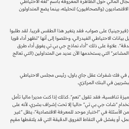
ل المالي حول الظاهرة المعروفة باسم "لغة الاحتياطي
لاقتصاديون (والصحافيون) لتحليله، بينما يضع المتداولون
(فيرجينيا) على صواب، فقد يتغير هذا الطقس قريبا. لقد طلبوا
بيانات الاحتياطي الفيدرالي، وخلصوا إلى أنها "تظهر أداء قويا
ة". علاوة على ذلك "أداء نماذج جي بي تي يفوق أداء طرق
مشاعر" التي يستخدمها الآن عديد من المتداولين (التي تعالج
ضل في فك شفرات عقل جاي باول، رئيس مجلس الاحتياطي
بشريين في البنك المركزي.
ة تنافسية، فقد تقول "نعم". كذلك إذا كنت مديرا ماليا تأمل
خدام "شات جي بي تي" حاليا إلا تحت إشراف بشري، لأنه على
يع الإجابة بشكل صحيح على 87 في المائة من الأسئلة في "اختبار موحد للمعرفة الاقتصادية"، يظل "غير
 أو يفشل في التقاط الفروق الدقيقة التي قد يلتقطها مقيِم