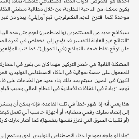
أحدها هو الغموض. أدوات الذكاء الاصطناعي غامضة تماما بالنسب
يكون ممكنا، من الناحية النظرية، من خلال مطالبة منشئي الذك
موحدة (كما اقترح النجم التكنولوجي، تيم أورايلي)، يبدو من غير
سيكافح عديد من المستثمرين (والمنظمين) لفهم مثل هذه البيان
"النتائج غير القابلة للتفسير قد تؤدي إلى انخفاض في قدرة ال
على توقع نقاط ضعف النماذج (في التمويل)"، كما كتب المؤلفون
المشكلة الثانية هي خطر التركيز. مهما كان من يفوز في المعا
للحصول على حصة سوقية في الذكاء الاصطناعي التوليدي، فمن 
اثنين) في الصين. سيتم بعد ذلك بناء عديد من الخدمات على قاع
توجد "زيادة في الثقافات الأحادية في النظام المالي بسبب قيام
هذا يعني أنه إذا ظهر خطأ في تلك القاعدة، فإنه يمكن أن ينتشر إ
إلى إنشاء سلوك رقمي متشابه، أو أجهزة حاسب آلي تعمل كبعضها
(أو تقلبات السوق التي تعزز نفسها بنفسها)، كما أشار مارك كارن
"ماذا لو واجه نموذج الذكاء الاصطناعي التوليدي الذي يستمع إل