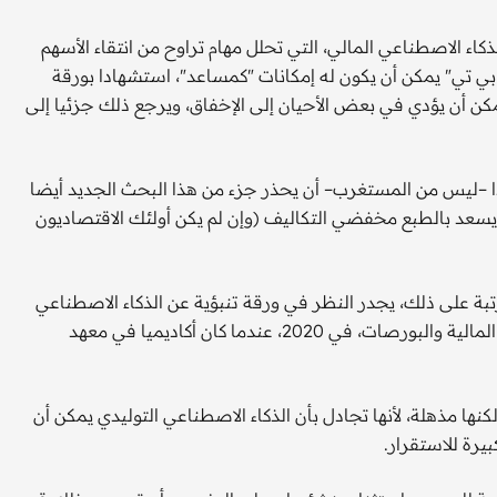
اء الاصطناعي المالي، التي تحلل مهام تراوح من انتقاء الأسهم
بي تي" يمكن أن يكون له إمكانات "كمساعد"، استشهادا بورقة
 يمكن أن يؤدي في بعض الأحيان إلى الإخفاق، ويرجع ذلك جزئيا إلى
ا –ليس من المستغرب– أن يحذر جزء من هذا البحث الجديد أيضا
يسعد بالطبع مخفضي التكاليف (وإن لم يكن أولئك الاقتصاديون
بة على ذلك، يجدر النظر في ورقة تنبؤية عن الذكاء الاصطناعي
شارك في كتابتها ليلي بيلي وجاري جينسلر، رئيس هيئة الأوراق المالية والبورصات، في 2020، عندما كان أكاديميا في معهد
ها مذهلة، لأنها تجادل بأن الذكاء الاصطناعي التوليدي يمكن أن
يرة للاستقرار.