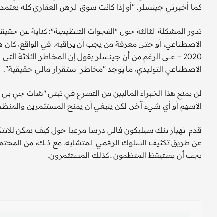
كما أخبرني جينسلر. "أو إذا كانت سوق الرهن العقاري كله يعتم
تدور المشكلة الثالثة حول "الفجوات التنظيمية": كناية عن حقيقة
الاصطناعي، أو حتى معرفة من يجب أن يراقبه. في الواقع، كان 
2020 – على الرغم من أن جينسلر يقول إن المخاطر الثلاثة ال
الاصطناعي التوليدي، ما يوجد "مخاطر استقرار مالي حقيقية".
لن يمنع هذا الخبراء الماليين من التسرع في تبني "شات جي بي تي
الأسهم أو أي شيء آخر. لكن ينبغي أن يمنح المستثمرين والمنظم
قدم انهيار بنك سيليكون فالي درسا مرعبا حول كيف يمكن للابتكا
عن طريق تكثيف السلوك الرقمي المتشابه. مع ذلك، من المحتم
يجب أن يستيقظ المنظمون ـ كذلك المستثمرون.