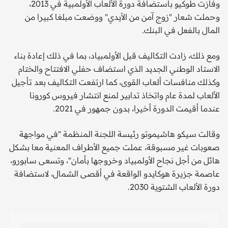
وفازت طوكيو باستضافة دورة الألعاب الأولمبية في 2013،
وحملت شعار "زوج آمن من الأيدي" ووضعت مبلغا كبيرا من
المال بالفعل في البنك.
ومع ذلك، زادت التكاليف قبل الأولمبياد، بما في ذلك إعادة بناء
الاستاد الوطني الجديد الذي استضاف حفلي الافتتاح والختام
وكذلك منافسات ألعاب القوى، كما ارتفعت التكاليف بعد تأجيل
الألعاب لمدة عام واتخاذ تدابير لمنع انتشار فيروس كورونا
عندما أقيمت الدورة أخيرا، بدون جمهور في 2021.
وقالت سيكو هاشيموتو رئيسة اللجنة المنظمة "في مواجهة
صعوبات غير مسبوقة، عملت جميع الأطراف المعنية معا بشكل
هائل من أجل نجاح الأولمبياد وخروجها بأمان"، وتسعى سابورو،
عاصمة جزيرة هوكايدو الواقعة في أقصى الشمال، لاستضافة
دورة الألعاب الشتوية 2030.