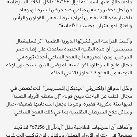
مادة يطلق عليها اسم "أيه.آر.إل 67156" داخل الخلايا السرطانية،
من أجل تحفيز رد فعل مناعي ضد مرض السرطان، وقام
باختبار هذه التقنية على أورام سرطانية في القولون والرأس
والعنق لدى فئران، بحسب "الألمانية".
وأثبتت الدراسة التي نشرتها الدورية العلمية "ترانسليشنال
ميديسين" أن هذه التقنية الجديدة ساعدت على إطالة عمر
المرضى. ومن المعروف أن العلاج المناعي أحدث ثورة في
مجال علاج السرطان، لكن نسبة المرضى الذين يستجيبون لهذه
النوعية من العلاج لا تتجاوز 20 في المائة.
ونقل الموقع الإلكتروني "ميديكال إكسبريس" المتخصص في
مجال الطب عن الباحث مينج قوله، "إن معظم الأورام الصلبة
لديها بيئة مكروية فقيرة، وهو ما يجعل استجابتها ضعيفة حيال
وسائل علاج السرطان التقليدية بما في ذلك العلاج المناعي".
وأضاف أن المركبات العلاجية مثل "أيه.آر.إل 67156" قد تجد
صعوبة في اختراق الأورام الصلبة، وبالتالي فإن تركيب الجزيئات