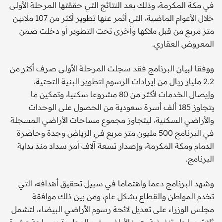
في مكة المكرمة، وذلك بعد النتائج التي حققتها المرحلة الأولى
خلال الأعوام الماضية، التي أثمر عنها تطوير أكثر من 107 ملايين
متر مربع من قبل ملاكها وأخرى تحت التطوير أو دخلت ضمن
المعروض العقاري.
ووفقا لبيان البرنامج فقد سجلت المرحلة الأولى صرف أكثر من
2.2 مليار ريال من إيرادات الرسوم لتطوير البنية التحتية،
وإيصال الخدمات لأكثر من 80 مشروعا سكنيا، وتمكين ما
يتجاوز 185 ألف أسرة سعودية من الحصول على الوحدات
والأراضي السكنية، ليتجاوز مجموع مساحات الأراضي المسجلة
في البرنامج 500 مليون متر مربع في الرياض وجدة وحاضرة
الدمام ومكة المكرمة، وإصدار تسعة آلاف أمر سداد منذ بداية
البرنامج.
وشهد البرنامج دعما واهتماما في سبيل تحقيق أهدافه، التي
تخدم المواطن والقطاع بشكل عام، ومن بين ذلك موافقة
مجلس الوزراء على تعديل لائحة رسوم الأراضي البيضاء، لتشمل
ثلاث مراحل تنفيذية، هي: الأراضي غير المطورة بمساحة عشرة