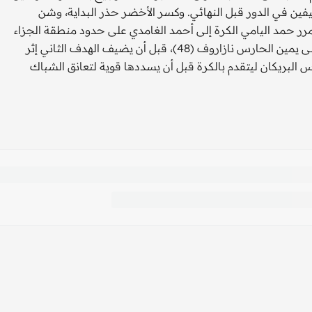
لى الياباني بهدفين نظيفين في الدور قبل النهائي. وكسر الأخضر حذر البداية، وشن
رر حمد اليامي الكرة إلى أحمد الغامدي على حدود منطقة الجزاء
ليطلق تسديدة قوية ودقيقة بيسراه في الزاوية العليا للمرمى على يمين الحارس نازاروف (48)، قبل أن يضيف الهدف الثاني إثر
 البريكان ليتقدم بالكرة قبل أن يسددها قوية لتعانق الشباك