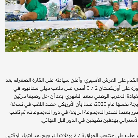
على
قدم على العرش الآسيوي، وأعلن سيادته على القارة الصفراء، بعد
أن توج بكأس آسيا تحت 23 عاما للمرة الأولى في تاريخه عقب فوزه على أوزبكستان 2 / 0 أمس، على ملعب ميلي ستاديوم في
بقيادة المدرب الوطني سعد الشهري، بعد أن حل وصيفا مرتين
بعدما خسر من العراق بهدف عام 2013، ومن كوريا الجنوبية بالنتيجة نفسها عام 2020، علما بأن الأوزبكي حصد اللقب في نسخة
ب السعودي لهذا الدور بعدما تصدر المجموعة الرابعة في دور المجموعات، ثم تغلب
فيما تأهل أوزبكستان لهذا الدور بعدما تصدر المجموعة الأولى ثم تغلب على منتخب العراق 3 / 2 بركلات الترجيح بعد انتهاء الوقتين