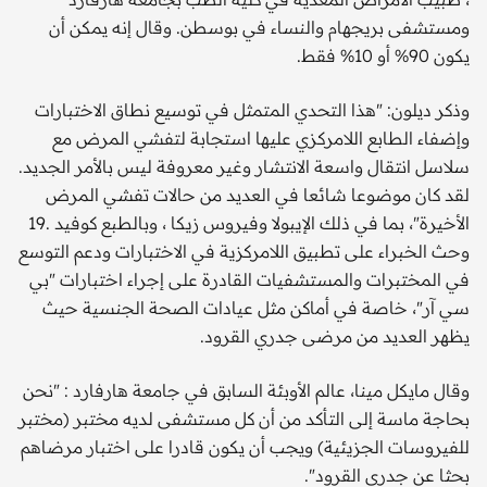
ومستشفى بريجهام والنساء في بوسطن. وقال إنه يمكن أن
يكون 90% أو 10% فقط.
وذكر ديلون: "هذا التحدي المتمثل في توسيع نطاق الاختبارات
وإضفاء الطابع اللامركزي عليها استجابة لتفشي المرض مع
سلاسل انتقال واسعة الانتشار وغير معروفة ليس بالأمر الجديد.
لقد كان موضوعا شائعا في العديد من حالات تفشي المرض
الأخيرة"، بما في ذلك الإيبولا وفيروس زيكا ، وبالطبع كوفيد .19
وحث الخبراء على تطبيق اللامركزية في الاختبارات ودعم التوسع
في المختبرات والمستشفيات القادرة على إجراء اختبارات "بي
سي آر"، خاصة في أماكن مثل عيادات الصحة الجنسية حيث
يظهر العديد من مرضى جدري القرود.
وقال مايكل مينا، عالم الأوبئة السابق في جامعة هارفارد : "نحن
بحاجة ماسة إلى التأكد من أن كل مستشفى لديه مختبر (مختبر
للفيروسات الجزيئية) ويجب أن يكون قادرا على اختبار مرضاهم
بحثا عن جدري القرود".