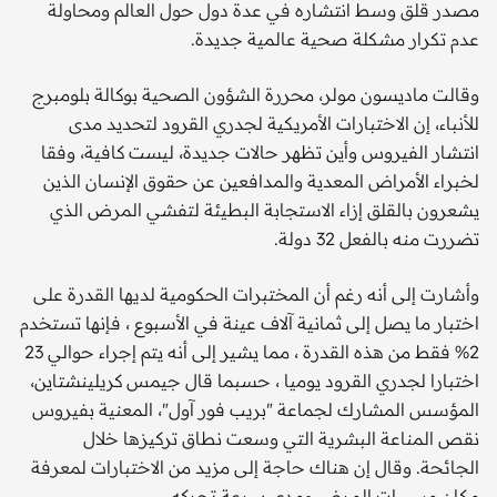
مصدر قلق وسط انتشاره في عدة دول حول العالم ومحاولة
عدم تكرار مشكلة صحية عالمية جديدة.
وقالت ماديسون مولر، محررة الشؤون الصحية بوكالة بلومبرج
للأنباء، إن الاختبارات الأمريكية لجدري القرود لتحديد مدى
انتشار الفيروس وأين تظهر حالات جديدة، ليست كافية، وفقا
لخبراء الأمراض المعدية والمدافعين عن حقوق الإنسان الذين
يشعرون بالقلق إزاء الاستجابة البطيئة لتفشي المرض الذي
تضررت منه بالفعل 32 دولة.
وأشارت إلى أنه رغم أن المختبرات الحكومية لديها القدرة على
اختبار ما يصل إلى ثمانية آلاف عينة في الأسبوع ، فإنها تستخدم
2% فقط من هذه القدرة ، مما يشير إلى أنه يتم إجراء حوالي 23
اختبارا لجدري القرود يوميا ، حسبما قال جيمس كريلينشتاين،
المؤسس المشارك لجماعة "بريب فور آول"، المعنية بفيروس
نقص المناعة البشرية التي وسعت نطاق تركيزها خلال
الجائحة. وقال إن هناك حاجة إلى مزيد من الاختبارات لمعرفة
مكان مسببات المرض ومدى سرعة تحركه.