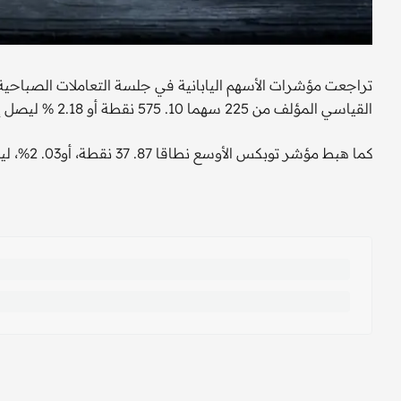
تراجعت مؤشرات الأسهم اليابانية في جلسة التعاملات الصباحية ب
القياسي المؤلف من 225 سهما 10. 575 نقطة أو 2.18 % ليصل إلى 10. 25856 نقطة في الجلسة الصباحية.
كما هبط مؤشر توبكس الأوسع نطاقا 87. 37 نقطة، أو03. 2%، ليصل إلى 94. 1829 نقطة.