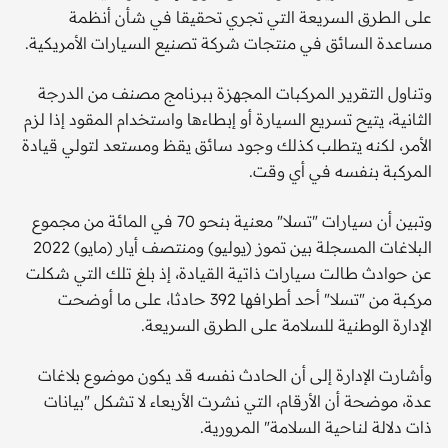
على الطرق السريعة التي تجري تحقيقا في شأن أنظمة
مساعدة السائق في منتجات شركة تصنيع السيارات الأمريكية.
وتناول التقرير المركبات المجهزة ببرنامج مصنف من الدرجة
الثانية، يتيح تسريع السيارة أو إبطاءها واستخدام المقود إذا لزم
الأمر، لكنه يتطلب كذلك وجود سائق يقظ ومستعد لتولي قيادة
المركبة بنفسه في أي وقت.
وتبين أن سيارات "تسلا" معنية بنحو 70 في المائة من مجموع
البلاغات المسجلة بين تموز (يوليو) ومنتصف أيار (مايو) 2022
عن حوادث طالت سيارات ذاتية القيادة، إذ بلغ تلك التي شكلت
مركبة من "تسلا" أحد أطرافها 392 حادثا، على ما أوضحت
الإدارة الوطنية للسلامة على الطرق السريعة.
وأشارت الإدارة إلى أن الحادث نفسه قد يكون موضوع بلاغات
عدة، موضحة أن الأرقام، التي نشرت الأربعاء لا تشكل "بيانات
ذات دلالة لناحية السلامة" المرورية.