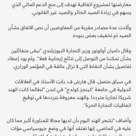
معارضتها لمشروع اتفاقية تهدف إلى منع الدعم المالي الذي
يسهم في زيادة الصيد الجائر والصيد غير القانوني.
وأكدت عدة مصادر مقربة من المفاوضين أن نص الاتفاق بشأن
الصيد تم تخفيف بعض بنوده.
وقال داميان أوكونور وزير التجارة النيوزيلندي "نبقى متفائلين
بشأن تمكننا من التوصل إلى نتائج إيجابية فعلا". ولم يود إعطاء
تفاصيل بشأن النقاط التي لا تزال عالقة في المؤتمر الوزاري.
في سياق متصل، قال هارش ف. بانت الأستاذ في العلاقات
الدولية في جامعة "كينجز كولدج" في لندن "لطالما كانت الهند
شريكا تجاريا مترددا. والهند معروفة بترددها في توقيع
اتفاقيات التجارة الحرة".
وأضاف "تشعر الهند اليوم بأن لديها مجالا للمناورة أكبر مما كان
عليه في الماضي. إنها تعتقد أنها في وضع جيوسياسي مؤات
يريد الجميع إقناعها به، ويمكن استخدامه كرافعة".