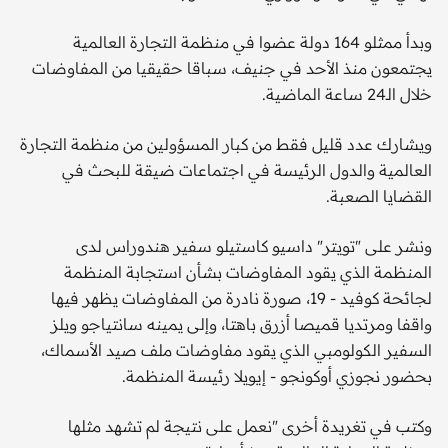
وبدأ ممثلو 164 دولة عضوا في منظمة التجارة العالمية
يجتمعون منذ الأحد في جنيف، سباقا حقيقيا من المفاوضات
خلال الـ24 ساعة الماضية.
ويشارك عدد قليل فقط من كبار المسؤولين من منظمة التجارة
العالمية والدول الرئيسة في اجتماعات ضيقة للبحث في
القضايا الصعبة.
ونشر على "تويتر" داسيو كاستيلو سفير هندوراس لدى
المنظمة الذي يقود المفاوضات بشأن استجابة المنظمة
لجائحة كوفيد - 19، صورة نادرة من المفاوضات يظهر فيها
واقفا ومرتديا قميصا أزرق باهتا، وإلى يمينه سانتياجو ويلز
السفير الكولومبي الذي يقود مفاوضات ملف صيد الأسماك،
بحضور نجوزي أوكونجو - إيويلا رئيسة المنظمة.
وكتب في تغريدة أخرى "نعمل على نتيجة لم تشهد مثلها