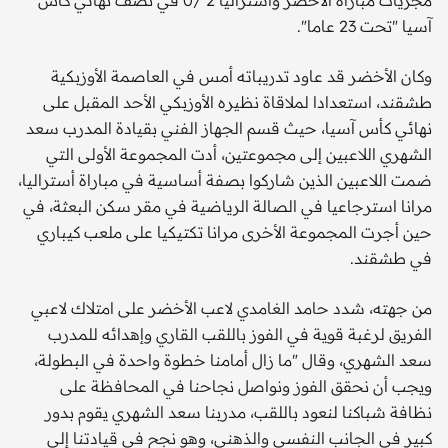
مجريات مباراة الأخضر وأستراليا 2 /0 في نصف نهائي كأس
آسيا "تحت 23 عاما".
وكان الأخضر قد عاود تدريباته أمس في العاصمة الأوزبكية
طشقند، استعدادا لملاقاة نظيره الأوزبكي الأحد المقبل على
نهائي كأس آسيا، حيث قسم الجهاز الفني بقيادة المدرب سعد
الشهري اللاعبين إلى مجموعتين، أدت المجموعة الأولى التي
ضمت اللاعبين الذين شاركوا بصفة أساسية في مباراة أستراليا،
مرانا استرجاعيا في الصالة الرياضية في مقر سكن البعثة، في
حين أجرت المجموعة الأخرى مرانا تكتيكيا على ملعب كيباري
في طشقند.
من جهته، شدد حامد الغامدي لاعب الأخضر على امتلاك لاعبي
الفريق لرغبة قوية في الفوز باللقب القاري وإهدائه للمدرب
سعد الشهري، وقال "ما زال أمامنا خطوة واحدة في البطولة،
ويجب أن نحقق الفوز ونواصل نجاحنا في المحافظة على
نظافة شباكنا لنعود باللقب، مدربنا سعد الشهري يقوم بدور
كبير في الجانب النفسي والذهني، وهو نجح في قيادتنا إلى