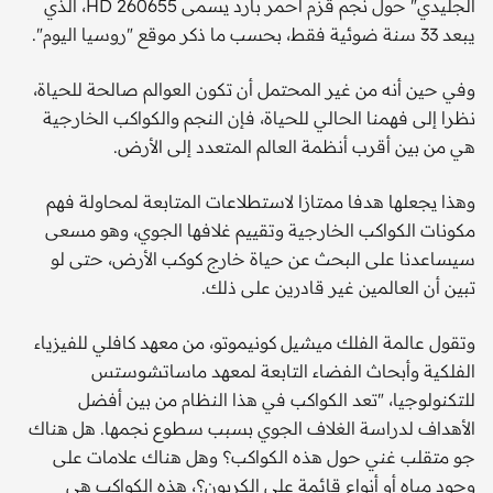
الجليدي" حول نجم قزم أحمر بارد يسمى HD 260655، الذي
يبعد 33 سنة ضوئية فقط، بحسب ما ذكر موقع "روسيا اليوم".
وفي حين أنه من غير المحتمل أن تكون العوالم صالحة للحياة،
نظرا إلى فهمنا الحالي للحياة، فإن النجم والكواكب الخارجية
هي من بين أقرب أنظمة العالم المتعدد إلى الأرض.
وهذا يجعلها هدفا ممتازا لاستطلاعات المتابعة لمحاولة فهم
مكونات الكواكب الخارجية وتقييم غلافها الجوي، وهو مسعى
سيساعدنا على البحث عن حياة خارج كوكب الأرض، حتى لو
تبين أن العالمين غير قادرين على ذلك.
وتقول عالمة الفلك ميشيل كونيموتو، من معهد كافلي للفيزياء
الفلكية وأبحاث الفضاء التابعة لمعهد ماساتشوستس
للتكنولوجيا، "تعد الكواكب في هذا النظام من بين أفضل
الأهداف لدراسة الغلاف الجوي بسبب سطوع نجمها. هل هناك
جو متقلب غني حول هذه الكواكب؟ وهل هناك علامات على
وجود مياه أو أنواع قائمة على الكربون؟، هذه الكواكب هي