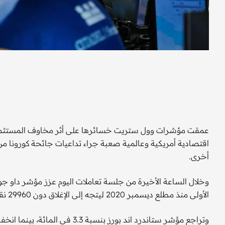
عمقت مؤشرات وول ستريت خسائرها على أثر مخاوف المستثمرين 
أخرى.
الأولى منذ مطلع ديسمبر 2020 ليتجه إلى الإغلاق دون 29960 نقطة على خسائر بنحو 2.3 في المائة.
وتراجع مؤشر ستاندرد اند بورز بنسبة 3.3 في المائة، بينما انخفض مؤشر ناسداك بنسبة 4.30 في المائة.