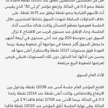
أقل من الجلستين السابقتين لتغلق عند 12020 نقطة فاقدة 32
نقطة بنحو 0.3 في المائة. وارتفع مؤشر "إم تي 30" الذي يقيس
أداء الأسهم القيادية بنحو نقطة ليغلق عند 1673 نقطة. على
خلاف التداولات السابقة شهدت السوق نشاطا للمشترين خلال
الجلسة فعوضوا معظم الخسائر وكانت هناك مكاسب أثناء
الجلسة، وجاء الإغلاق عند مستوى قريب من الافتتاح. لا تزال
السوق دون متوسط 200 يوم عند أدنى مستوى في أربعة أشهر،
ما يجعل السوق أكثر ضعفا في مواجهة أي ضغوط بيعية، بينما
العودة فوق مستويات 12117 نقطة والاستقرار أعلى منها قد
يحسن من أدائها، أما التداول دون تلك المستويات فتبقي فرص
تعرضها لضغوط البيع مرتفعة.
الأداء العام للسوق
افتتح المؤشر العام جلسة أمس عند 12038 نقطة، وتداول بين
الارتفاع والانخفاض، وكانت أعلى نقطة عند 12114 نقطة رابحا
0.5 في المائة، بينما الأدنى عند 11708 نقاط فاقدا 2.9 في
المائة. وفي نهاية الجلسة أغلق المؤشر عند 12020 نقطة فاقدا