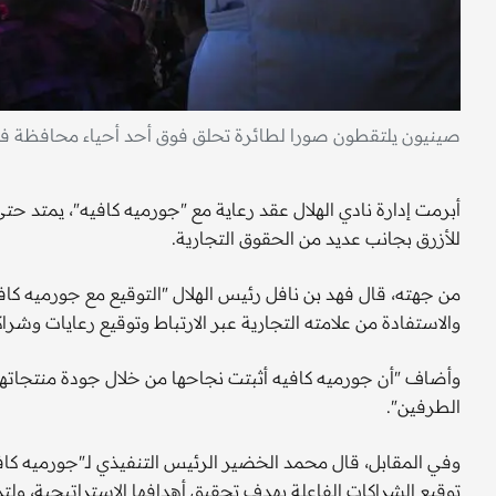
صينيون يلتقطون صورا لطائرة تحلق فوق أحد أحياء محافظة فو
للأزرق بجانب عديد من الحقوق التجارية.
من جهته، قال فهد بن نافل رئيس الهلال "التوقيع مع جورميه كاف
والاستفادة من علامته التجارية عبر الارتباط وتوقيع رعايات وشر
وأضاف "أن جورميه كافيه أثبتت نجاحها من خلال جودة منتجاتها و
الطرفين".
وفي المقابل، قال محمد الخضير الرئيس التنفيذي لـ"جورميه كا
توقيع الشراكات الفاعلة بهدف تحقيق أهدافها الاستراتيجية، ولتدع