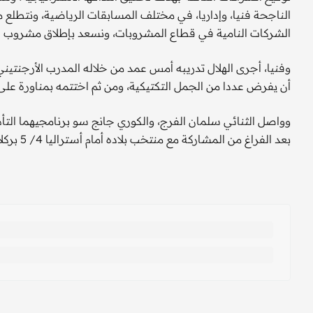
الناجحة فنيا، وإداريا، في مختلف المسابقات الرياضية، ونتطلع من
الشركات النامية في قطاع المشروبات، ونسعد بإطلاق مشروب ال
وفنيا، أجرى الهلال تدريبه أمس عمد من خلاله المدرب الأرجنتيني 
أن يفرض عددا من الجمل التكتيكية، ومن ثم اختتمه بمناورة عل
وواصل الثنائي سلمان الفرج، والكوري جانج سو برنامجيهما التأهيل
بعد الفراغ من المشاركة مع منتخب بلاده أمام أستراليا 4/ 5 بركلات الترجيح في الملحق