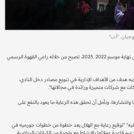
جيان. "أ.ب"
أبرمت إدارة نادي الهلال عقد رعاية مع "جورميه كافيه"، يمتد حتى نهاية موسم 2022 ـ 2023، تصبح من خلاله راعي القهوة الرسمي
يه هدف من الأهداف الإدارية في تنويع مصادر دخل النادي،
اكات مع شركات متميزة ورائدة في مجالاتها".
انتشارها، ونأمل أن تحقق هذه الرعاية ما يعود بالنفع على
فيه" "توقيع رعاية مع الهلال يعد خطوة من خطوات جورميه في
يم قاعدة عملائها بالارتباط مع واحدة من الكيانات الرياضية