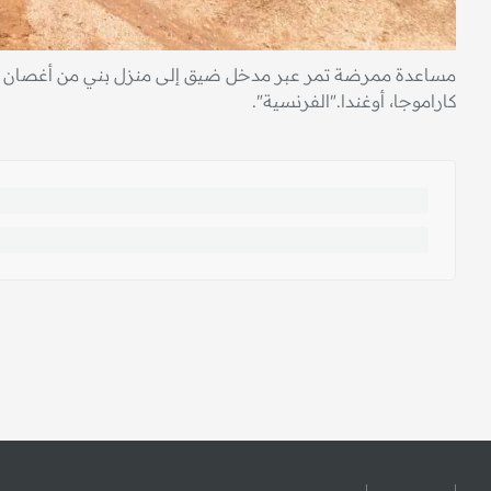
مساعدة ممرضة تمر عبر مدخل ضيق إلى منزل بني من أغصان الأش
كاراموجا، أوغندا."الفرنسية".