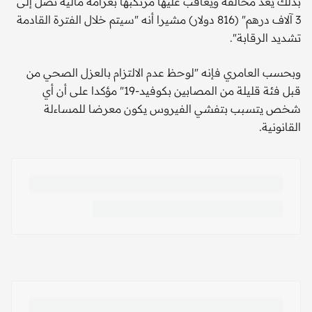
بذلك يعد مخالفة ويُعاقب عليها مرتكبها بغرامة مالية تصل إلى
3 آلاف درهم" (816 دولار) مشيرا أنه "سيتم خلال الفترة القادمة
تشديد الرقابة".
وبحسب العامري فإنه "لوحظ عدم الالتزام بالعزل الصحي من
قبل فئة قليلة من المصابين بكوفيد-19" مؤكدا على أن أي
شخص يتسبب بتفشي الفيروس يكون معرضا للمساءلة
القانونية.