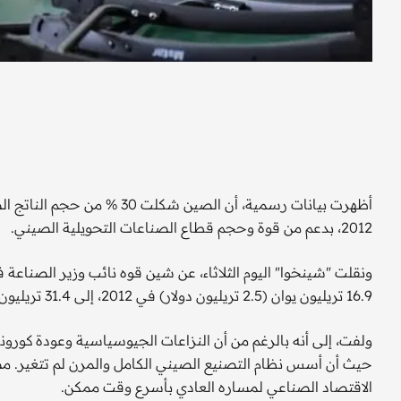
2012، بدعم من قوة وحجم قطاع الصناعات التحويلية الصيني.
ونقلت "شينخوا" اليوم الثلاثاء، عن شين قوه نائب وزير الصناعة
16.9 تريليون يوان (2.5 تريليون دولار) في 2012، إلى 31.4 تريليون يوان (4.6 تريليون دولار) في 2021.
ولفت، إلى أنه بالرغم من أن النزاعات الجيوسياسية وعودة كورو
حيث أن أسس نظام التصنيع الصيني الكامل والمرن لم تتغير. مض
الاقتصاد الصناعي لمساره العادي بأسرع وقت ممكن.