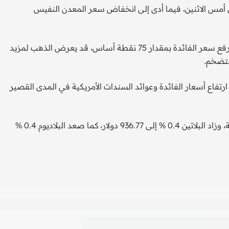
 أمس الاثنين، فيما أدى إلى انخفاض سعر المعدن النفيس
وقال مات سيمبسون كبير محللي السوق في سيتي إندكس، إن رفع سعر الفائدة بمقدار 75 نقطة أساس، قد يعرض الذهب لمزيد
لتضخم.
لفائدة 75 نقطة أساس هو الأكبر منذ 1994، ويزيد ارتفاع أسعار الفائدة وعوائد السندات الأمريكية في المدى القصير
وارتفعت الفضة في العقود الفورية 0.5 % إلى 21.16 دولار للأوقية، وزاد البلاتين 0.4 % إلى 936.77 دولار، كما صعد البلاديوم 0.4 %