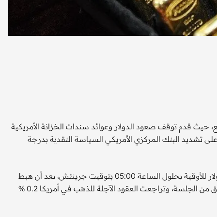
ر الذهب اليوم الثلاثاء، من أدنى مستوى في 4 أسابيع، حيث قدم توقف صعود الدولار وعوائد سندات الخزانة الأمريكية
ى تشديد البنك المركزي الأمريكي السياسة النقدية بدرجة
وارتفع سعر الذهب في المعاملات الفورية 0.3 % إلى 1824.21 دولار للأوقية بحلول الساعة 05:00 بتوقيت جرينتش، بعد أن هبط
إلى أدنى مستوياته منذ 19 مايو عند 1810.90 دولار في وقت سابق من الجلسة، وتراجعت العقود الآجلة للذهب في أمريكا 0.2 %