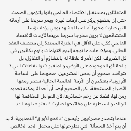
المتفائلون بمستقبل الاقتصاد العالمي باتوا يلتزمون الصمت،
حتى إن بعضهم يركز على أزمات غيره، ويمر سريعا على أزماته
التي صارت محورا أساسيا لمشهد يومي يزداد بؤسا.
المتشائمون لا يرون مخرجا سريعا عريضا لأزمات الاقتصاد
العالمي ككل، على الأقل في الفترة الممتدة إلى منتصف العقد
الحالي. وهؤلاء عادة ما توجه إليهم الاتهامات بأنهم بكائيون في
كل الظروف. لكن الأمر لا علاقة له بالتشاؤم أو التفاؤل، بل
بالحقائق الموجودة على الأرض، والمتغيرات والتفاعلات التي لا
تتوقف. صحيح أن بعض المشرعين، خصوصا على الساحة
الأوروبية، يعتقدون أن الأزمة العالمية الحالية ستمر ومعها
الأضرار المستحقة، لكن الصحيح أيضا أن أحدا لا يمكنه تحديد
زمن لها، فضلا عن زخم خسائرها، لأن العوامل المفاقمة لها
تتوالد، والسيطرة على مفاتيحها صارت تتبعثر هنا وهناك.
عندما يتصدر مصرفيون رئيسون "نافخو الأبواق" التحذيرية، لا بد
أن يتم أخذ المسألة التي يطرحونها على محمل الجد الخالص.