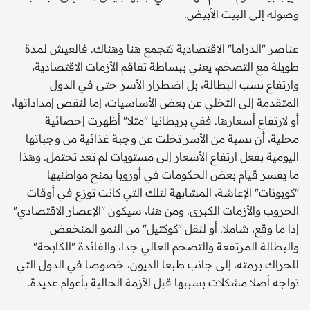
وصوله إلى البيت الأبيض.
عناصر "الدراما" الاقتصادية تتجمع هنا وهناك. فالعيش لمدة
طويلة مع التضخم، يعني ببساطة تفاقم الأزمات الاقتصادية،
وارتفاع نسب البطالة، بل اضطرار الأسر حتى في الدول
المتقدمة إلى التخلي عن بعض الأساسيات، إما لنقص إمداداتها،
أو لارتفاع أسعارها. ففي بريطانيا "مثلا" أظهرت إحصائية
محلية، أن نسبة من الأسر تخلت عن وجبة غذائية من وجباتها
اليومية بفعل ارتفاع الأسعار إلى مستويات لم تعد تحتمل. وهذا
ما يفسر قيام بعض الحكومات في أوروبا بمنح مواطنيها
"كوبونات" الإعاشة، المشابهة لتلك التي كانت توزع في أوقات
الحروب والأزمات الكبرى. ومن هنا، سيكون "الإعصار الاقتصادي"
إذا ما وقع، شاملا. أو لنقل "كوكتيل" من النمو المنخفض
والبطالة المرتفعة والتضخم العالي جدا، والفائدة "الكابحة"
للحراك برمته، إلى جانب طبعا الديون، خصوصا في الدول التي
تواجه أصلا مشكلات بسببها قبل الأزمة الحالية بأعوام عديدة.