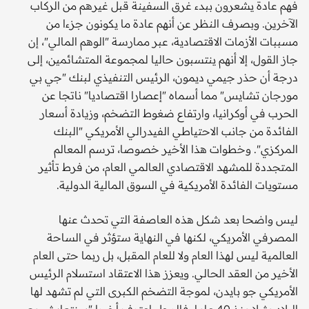
فهم عادة يشعرون ببدء غرق السفينة قبل غيرهم من الركاب
الآخرين. وبصرف النظر عن أنهم عادة ما يكونون جزءا من
مسببات الأزمات الاقتصادية، عبر ممارسة "الوهم المالي"، إن
جاز القول، إلا أنهم ينتسبون حاليا لمجموعة المتشائمين، إلى
درجة أن حذر جيمي ديمون، الرئيس التنفيذي لبنك "جي بي
مورجان تشايس" مما أسماه "إعصارا اقتصاديا" ناتجا عن
الحرب في أوكرانيا، وارتفاع ضغوط التضخم، وزيادة أسعار
الفائدة من جانب الاحتياطي الفيدرالي الأمريكي "البنك
المركزي". وخطوات هذا الأخير خصوصا، ترسم المعالم
المتجددة للمشهد الاقتصادي العالمي العام، من فرط تأثير
مستويات الفائدة الأمريكية في السوق المالية الدولية.
ليس واضحا بعد شكل هذه العاصفة التي تحدث عنها
المصرفي الأمريكي، لكنها في النهاية ستؤثر في الساحة
العالمية ليس لهذا العام ولا للعام المقبل، بل ربما حتى العام
الأخير من العقد الحالي. ويعزز هذا الاعتقاد استسلام الرئيس
الأمريكي جو بايدن، لموجة التضخم الكبرى التي لم تشهد لها
البلاد مثيلا منذ 40 عاما. فالرجل اعترف أخيرا "سنتعايش مع