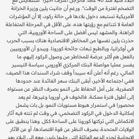
التضخم لفترة من الوقت". ورغم أن جانيت يلين وزيرة الخزانة
الأمريكية تستبعد دخول بلادها في حالة ركود، إلا أن المؤشرات
العامة لا تتناغم مع رؤيتها هذه، على الأقل في المرحلة المتفاعلة
الراهنة. والمشهد ليس أفضل على الساحة الأوروبية، التي
حذرت يلين نفسها من المخاطر الاقتصادية هناك بسبب الحرب
في أوكرانيا، وبالطبع تبعات جائحة كورونا. ويبدو أن الأوروبيين
بالفعل هم أكثر عرضة للمخاطر من وصول الركود إليهم، ما
يفسر عمليا مواصلة البنك المركزي الأوروبي سياسة التيسير
المالي، رغم أنه أعلن أنه سيبدأ وقف شراء السندات هذا الصيف.
ففي اجتماعه الأخير، أبقى البنك سعر الفائدة عند حدودها
الصفرية، على أمل الحفاظ على النمو بصرف النظر عن مستواه
إلى أطول فترة ممكنة. فالخوف في أوروبا وغيرها، لم يعد
محصورا في استمرار هبوط مستويات النمو، بل بات يشمل
إمكانية الدخول في الركود التضخمي، في وقت لم تنته فيه آثار
الانكماش التي تركتها كورونا على الساحة ككل. وهذا ينطبق على
الولايات المتحدة، بصرف النظر عن قوة اقتصادها، أو عن الآثار
الإيجابية لحزم الدعم الهائلة التي جلبها بايدن معه إلى البلاد بعد