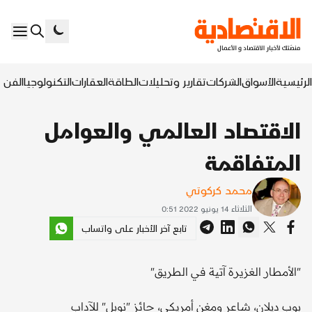
الرئيسية
الأسواق
الشركات
تقارير وتحليلات
الطاقة
العقارات
التكنولوجيا
الفن ا
الاقتصاد العالمي والعوامل
المتفاقمة
محمد كركوتي
الثلاثاء 14 يونيو 2022 0:51
تابع آخر الأخبار على واتساب
"الأمطار الغزيرة آتية في الطريق"
بوب ديلان، شاعر ومغن أمريكي، حائز "نوبل" للآداب