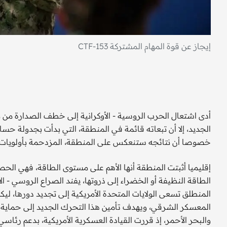
إيجاز عن قوة المهام المشتركة CTF-153
أدى اشتعال الحرب الروسية - الأوكرانية إلى خطف الصدارة من 
الجديد، إلا أن تبعاته قائمة في المنطقة، التي بدأت بجدولة حسا
خصوصا أن نتائجه ستنعكس على المنطقة، المزدحمة بأولويات ال
إقليميا أثبتت المنطقة أنها الأهم على مستوى الطاقة، فهي الحص
الطاقة النظيفة أو الخضراء إلى ذروتها، يفند الصراع الروسي - الأو
المنطلق تسعى الولايات المتحدة الأمريكية إلى تجديد دورها، ليك
المعسكر الشرقي، ويهدف تأمين هذا التحرك الجديد إلى حماية م
والبحر الأحمر، إذ قررت القيادة العسكرية الأمريكية، بدعم رئا