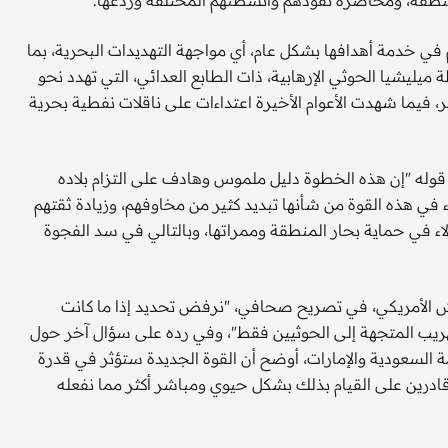
في خدمة أهدافها بشكل عام، أي مواجهة التهديدات البحرية، بما
يليشيا الحوثي الإرهابية، ذات الطابع العدائي، التي تهدد نحو
مر، فيما شهدت الأعوام الأخيرة اعتداءات على ناقلات نفطية بحرية
ية قوله "إن هذه الخطوة دليل ملموس وهادف على التزام بلاده
ء في هذه القوة من شأنها تبديد كثير من مخاوفهم، وزيادة ثقتهم
ء في حماية بحار المنطقة وممراتها، وبالتالي في سد الفجوة
يش الأمريكي، في تصريح صحافي، "نرفض تحديد إذا ما كانت
CTF  ستستهدف عمليات التهريب المتجهة إلى الحوثيين فقط"، وفي رده على سؤال آخر حول
 السعودية والإمارات، أوضح أن القوة الجديدة ستؤثر في قدرة
درين على القيام بذلك بشكل حيوي ومباشر أكثر مما نفعله