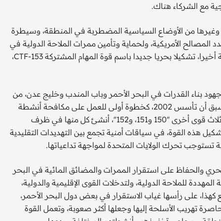
ية مع الشركاء هناك.
ية وغيرها من الأوضاع السياسية المضطربة في المنطقة، وسيطرة
د المصالح الأمريكية، ولحماية وتأمين ممرات الملاحة الدولية في
المنطقة والمسطحات المائية المجاورة، أعلنت البحرية الأمريكية أخيرا، تشكيلا بحريا جديدا باسم قوة المهام المشتركة CTF-153،
جهود بناء القدرات في البحر الأحمر وباب المندب وخليج عدن، من
خلال تحالف دائم لقوات متعددة الجنسيات مكون من 34 دولة، سبق أن تأسس 2002، كخطوة أولى للعمل على مكافحة أنشطة
الجهات غير المشروعة والإرهاب الدولي في أعالي البحار، وتضم ثلاث قوى أخرى "150 و151، و152"، أنشئ كل منها في ظرف
كيل هذه القوة، في سياقات أمنية تجمع بين التهديدات التقليدية
ة تستوجب تحرك الولايات المتحدة لمواجهة تداعياتها.
حري والحفاظ على استقرار الممرات والمضائق المائية في البحر
مهددة للملاحة الدولية، ولتدخلات القوى الإقليمية والدولية،
 كهذا، على رأسها غياب الاستقرار في بعض دول البحر الأحمر،
حاصرة تهريب الأسلحة إليها وجعلها أكثر صعوبة، وتعمل القوة
لمنطقة، ومحاصرة نفوذهم وأنشطتهم المختلفة وردعها.