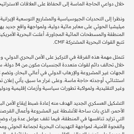
خلال دواعي الحاجة الماسة إلى الحفاظ على العلاقات الاستراتيج
ونظرا إلى التحديات الجيوسياسية والمشاريع التوسعية الإيران
ميليشيا الحوثي على معابر مائية دولية، ولمواجهة واقع جديد يهد
تتبع القوات البحرية المشتركة CMF.
تتمثل مهمة هذه الفرقة في التركيز على الأمن البحري الدولي، و
استثنائي، أوجدته حاجة ماسة. وعلى غرار ما سبق، يأتي إعلان تش
وغير التقليدية، ولمواكبة تطورات سياسية وأزمات إقليمية ودولي
التشكيل العسكري الجديد الهدف منه إعادة ضبط إيقاع الأمن الب
الأحمر، الذي بات ساحة للأنشطة غير المشروعة وأعمال القرصنة ال
التي تزايد تنافسها في المنطقة، فيما تقف عوامل عدة وراء وضع
والفجوة الأمنية، لمواجهة التهديدات البحرية لجماعة الحوثي وم
الجديدة على تعزيز التحالف الإقليمي ضد إيران وحلفائها في ا