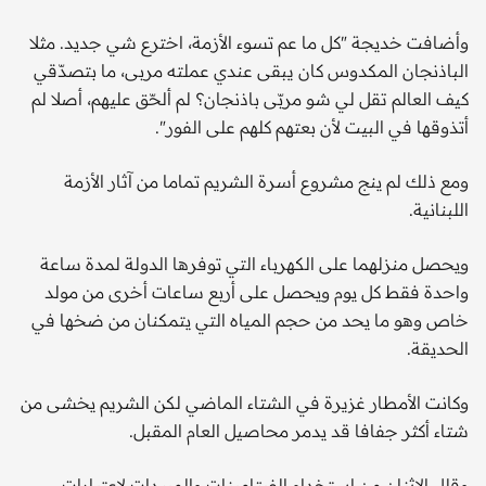
وأضافت خديجة "كل ما عم تسوء الأزمة، اخترع شي جديد. مثلا
الباذنجان المكدوس كان يبقى عندي عملته مربى، ما بتصدّقي
كيف العالم تقل لي شو مربّى باذنجان؟ لم ألحّق عليهم، أصلا لم
أتذوقها في البيت لأن بعتهم كلهم على الفور".
ومع ذلك لم ينج مشروع أسرة الشريم تماما من آثار الأزمة
اللبنانية.
ويحصل منزلهما على الكهرباء التي توفرها الدولة لمدة ساعة
واحدة فقط كل يوم ويحصل على أربع ساعات أخرى من مولد
خاص وهو ما يحد من حجم المياه التي يتمكنان من ضخها في
الحديقة.
وكانت الأمطار غزيرة في الشتاء الماضي لكن الشريم يخشى من
شتاء أكثر جفافا قد يدمر محاصيل العام المقبل.
وقلل الاثنان من استخدام الفيتامينات والمبيدات لاعتبارات