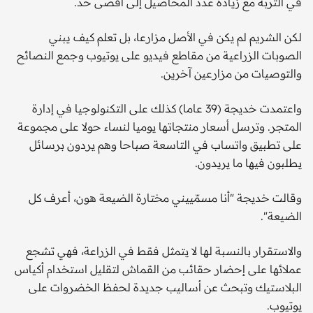
في التربة مع زيادة عدد المحاصيل إلى أقصى حد.
لكن الشريم لم يكن في الأصل مزارعا، بل تعلم كيف يبني
الصوبات الزراعية من مقاطع فيديو على يوتيوب وجمع النصائح
والتوصيات من مزارعين آخرين.
واعتمدت خديجة (39 عاما) كذلك على التكنولوجيا في إدارة
المتجر. وترسل أسعار منتجاتها يوميا لنساء حولا على مجموعة
على تطبيق واتساب في التاسعة صباحا وهم يردون برسائل
يطلبون فيها ما يريدون.
وقالت خديجة "أنا مسمّييني مختارة الضيعة هون، أعرف كل
الضيعة".
والاستقرار بالنسبة لها لا يتمثل فقط في الزراعة، فهي تشجع
عملائها على إحضار حقائب من القماش لتقليل استخدام أكياس
البلاستيك وتبحث عن أساليب جديدة لحفظ الخضروات على
يوتيوب.