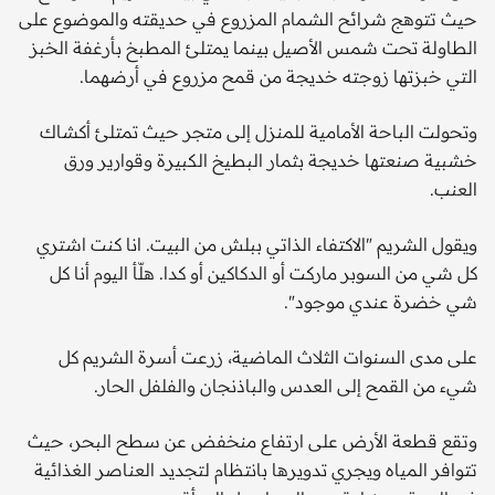
حيث تتوهج شرائح الشمام المزروع في حديقته والموضوع على
الطاولة تحت شمس الأصيل بينما يمتلئ المطبخ بأرغفة الخبز
التي خبزتها زوجته خديجة من قمح مزروع في أرضهما.
وتحولت الباحة الأمامية للمنزل إلى متجر حيث تمتلئ أكشاك
خشبية صنعتها خديجة بثمار البطيخ الكبيرة وقوارير ورق
العنب.
ويقول الشريم "الاكتفاء الذاتي ببلش من البيت. انا كنت اشتري
كل شي من السوبر ماركت أو الدكاكين أو كدا. هلّأ اليوم أنا كل
شي خضرة عندي موجود".
على مدى السنوات الثلاث الماضية، زرعت أسرة الشريم كل
شيء من القمح إلى العدس والباذنجان والفلفل الحار.
وتقع قطعة الأرض على ارتفاع منخفض عن سطح البحر، حيث
تتوافر المياه ويجري تدويرها بانتظام لتجديد العناصر الغذائية