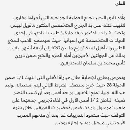
قطر.
وأكد نادي النصر نجاح العملية الجراحية التي أجراها بخاري،
لتثبيت كتفه على يد الجراح المتخصص الدكتور مانويل لييس،
وتحت إشراف الدكتور ديفد ماركيز طبيب النادي، في إحدى
العيادات المتخصصة في إسبانيا، حيث سيخضع اللاعب للعلاج
الطبي والتأهيل لمدة تراوح ما بين ثلاثة إلى أربعة أشهر ليغيب
بذلك عن الجولتين الأخيرتين أمام الحزم والفتح ضمن دوري
كأس محمد بن سلمان للمحترفين.
وتعرض بخاري للإصابة خلال مباراة الأهلي التي انتهت 1/1 ضمن
الجولة 28 حيث خرج منتصف الشوط الثاني ليتم استبداله بوليد
عبدالله. فنيا، تمتع اللاعبون براحة أمس بعد أن كسب النصر
ضيفه الباطن 2 /1 أمس الأول في لقاء تجريبي جمعهما على
ملعب "مرسول بارك"، ضمن تحضيرات الفريقين خلال فترة
التوقف حيث ستعود التدريبات غدا بعد أن منحهم المدرب
الأرجنتيني ميجيل روسو إجازة يومين.