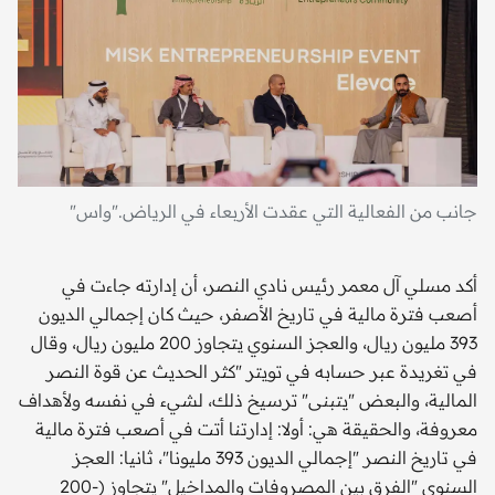
جانب من الفعالية التي عقدت الأربعاء في الرياض."واس"
أكد مسلي آل معمر رئيس نادي النصر، أن إدارته جاءت في
أصعب فترة مالية في تاريخ الأصفر، حيث كان إجمالي الديون
393 مليون ريال، والعجز السنوي يتجاوز 200 مليون ريال، وقال
في تغريدة عبر حسابه في تويتر "كثر الحديث عن قوة النصر
المالية، والبعض "يتبنى" ترسيخ ذلك، لشيء في نفسه ولأهداف
معروفة، والحقيقة هي: أولا: إدارتنا أتت في أصعب فترة مالية
في تاريخ النصر "إجمالي الديون 393 مليونا"، ثانيا: العجز
السنوي "الفرق بين المصروفات والمداخيل" يتجاوز (-200