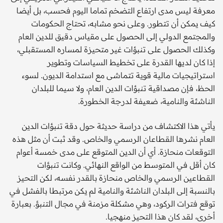
معرفة ليس مدى ارتفاع التضخم تماما اليوم فحسب، بل أيضا
كيف يمكن أن تتطور. وعلى نحو مشابه، تحتاج الحكومات
والمجتمع الدولي إلى الحصول على مقياس دقيق للدين العام
وكذلك الحصول على تنبؤات غير متحيزة لمساره المستقبلي،
إذا كان لديها القدرة على تخطيط السياسات وتطوير
استراتيجيات مالية قوية تتماشى مع استدامة الديون. لسوء
الحظ، فإن مصداقية تنبؤات الدين العام، ولا سيما للبلدان
الناشئة والنامية، ضعيفة لدرجة الخطورة.
يأتي هذا الاكتشاف من دراسة حديثة حول دقة تنبؤات الدين
العام نشرها القطاعان الرسمي والخاص. وقد ثبت أن مثل هذه
التوقعات منحازة. أي أن الدين المتوقع على مدى خمسة أعوام
كان أقل في المتوسط من الواقع النهائي. وكانت تنبؤات
القطاعين الرسمي والخاص منحازة بالقدر نفسه، لكن التحيز
بالنسبة إلى البلدان الناشئة والنامية لم يكن مرتبطا بالفشل في
توقع فترات الركود، وهي مشكلة مزمنة في مجال التنبؤ. بعبارة
أخرى، لقد كان هذا التحيز منهجيا.