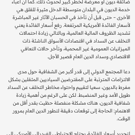
ضائقة ديون أو معرضة لخطر كبير لحدوث ذلك. كما أن أعباء
خدمة الديون في البلدان متوسطة الدخل مثيرة للقلق هي
الأخرى – حتى قبل أن تأخذ في الحسبان الآثار غير المباشرة
لأسعار الفائدة الأمريكية المرتفعة. رفع أسعار الفائدة يعني
تشديد الظروف المالية العالمية، وبالتالي زيادة احتمالات
التخلف عن السداد في اقتصادات الأسواق الناشئة ذات
الميزانيات العمومية غير المحمية، وتأخر حالات التعافي
الاقتصادي وسداد الدين العام قصير الأجل.
دعا المجتمع الدولي إلى قدر أكبر من الشفافية حول مدى
الالتزامات المترتبة على المقترضين السياديين المثقلين بشكل
مفرط بالديون، سعيا لتقييم واحتواء مخاطر التخلف عن السداد
طويل الأمد وغير المنضبط. لكن على الرغم من أهمية زيادة
شفافية الديون، هناك مشكلة منفصلة حظيت بقدر أقل من
الاهتمام: الحاجة إلى توقعات دقيقة لتطور الدين العام بمرور
الوقت.
لتحديد أسعار الفائدة، يحتاج الاحتياطي الفيدرالي الأمريكي إلى