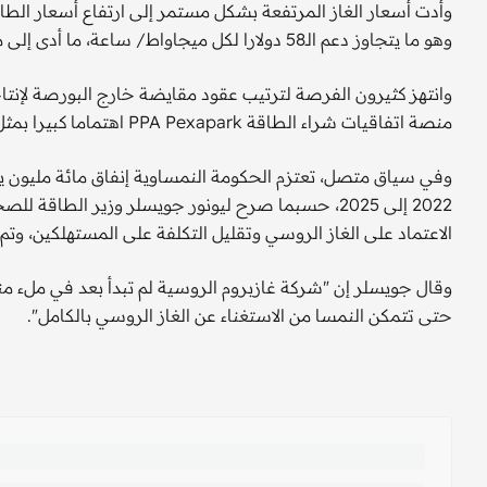
وهو ما يتجاوز دعم الـ58 دولارا لكل ميجاواط/ ساعة، ما أدى إلى مكاسب غير متوقعة لمشغلي الأصول.
وانتهز كثيرون الفرصة لترتيب عقود مقايضة خارج البورصة لإنت
منصة اتفاقيات شراء الطاقة PPA Pexapark اهتماما كبيرا بمثل هذه المقايضات مع المرافق والمنازل التجارية.
وفي سياق متصل، تعتزم الحكومة النمساوية إنفاق مائة مليون ي
2022 إلى 2025، حسبما صرح ليونور جويسلر وزير الطاق
الاعتماد على الغاز الروسي وتقليل التكلفة على المستهلكين، و
وقال جويسلر إن "شركة غازبروم الروسية لم تبدأ بعد في ملء منش
حتى تتمكن النمسا من الاستغناء عن الغاز الروسي بالكامل".