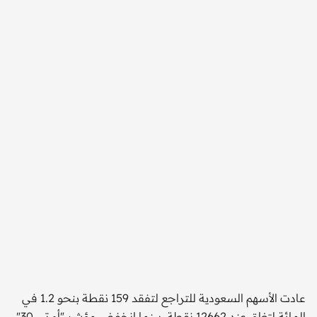
عادت الأسهم السعودية للتراجع لتفقد 159 نقطة بنحو 1.2 في
المائة لتغلق عند 12662 نقطة، بينما انخفض مؤشر "أم تي 30"