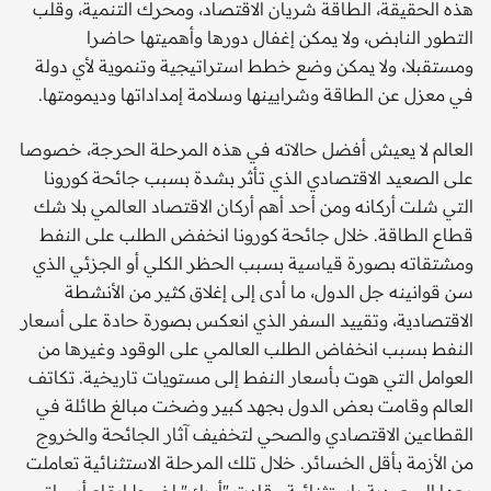
هذه الحقيقة، الطاقة شريان الاقتصاد، ومحرك التنمية، وقلب
التطور النابض، ولا يمكن إغفال دورها وأهميتها حاضرا
ومستقبلا، ولا يمكن وضع خطط استراتيجية وتنموية لأي دولة
في معزل عن الطاقة وشرايينها وسلامة إمداداتها وديمومتها.
العالم لا يعيش أفضل حالاته في هذه المرحلة الحرجة، خصوصا
على الصعيد الاقتصادي الذي تأثر بشدة بسبب جائحة كورونا
التي شلت أركانه ومن أحد أهم أركان الاقتصاد العالمي بلا شك
قطاع الطاقة. خلال جائحة كورونا انخفض الطلب على النفط
ومشتقاته بصورة قياسية بسبب الحظر الكلي أو الجزئي الذي
سن قوانينه جل الدول، ما أدى إلى إغلاق كثير من الأنشطة
الاقتصادية، وتقييد السفر الذي انعكس بصورة حادة على أسعار
النفط بسبب انخفاض الطلب العالمي على الوقود وغيرها من
العوامل التي هوت بأسعار النفط إلى مستويات تاريخية. تكاتف
العالم وقامت بعض الدول بجهد كبير وضخت مبالغ طائلة في
القطاعين الاقتصادي والصحي لتخفيف آثار الجائحة والخروج
من الأزمة بأقل الخسائر. خلال تلك المرحلة الاستثنائية تعاملت
معها السعودية باستثنائية وقادت "أوبك" لضبط إيقاع أسواق