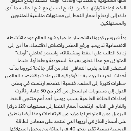
النفط لإعادة توازنها بتقنين الإنتاج ليتسق مع شح الطلب، ما أدى
ذلك إلى ارتفاع أسعار النفط إلى مستويات مناسبة للمنتجين
والمستهلكين.
بدأ فيروس كورونا بالانحسار عالميا وشهد العالم عودة الأنشطة
الاقتصادية تدريجيا ورفع الحظر وانتعاش الاقتصاد، ما أدى إلى
زيادة الطلب على النفط ومشتقاته، واستمر تعاطي "أوبك"
المتوازن مع هذا التطور بقيادة السعودية وحلفائها. عندما
استبشر العالم بقرب التعافي التام من آثار جائحة كورونا بدأت
أحداث الحرب الروسية - الأوكرانية التي عادت بالاقتصاد العالمي
خطوات كثيرة إلى الخلف، فنسبة التضخم ارتفعت في بعض
الدول إلى مستويات لم تسجل من أكثر من 50 عاما، وتأثرت
إمدادات الطاقة العالمية بسبب روسيا أحد أهم منتجي النفط
والغاز في العالم. ارتفعت أسعار النفط إلى مستويات 120 دولارا
للبرميل ومن المتوقع لها مزيد من الارتفاعات وهذا أيضا ينطبق
على أسعار الغاز في أوروبا التي تعتمد على مصادر الطاقة
الروسية بنسبة تقدر بنحو 40 في المائة من مجمل استهلاكها.