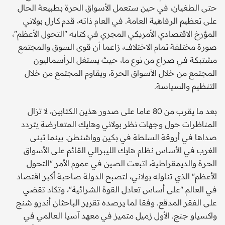
حتى الطغيان، في حين ستعمل الأسواق الحرة بطبيعة الحال
على تعظيم الرفاهية العامة. في العام ذاته، قدم كارل بولاني
المؤرخ الاقتصادي الأمريكي المجري في كتابه "التحول الأعظم"،
صورة مختلفة تمام الاختلاف، زاعما أن قوى السوق والمجتمع
مشتبكة في صراع من نوع ما، حيث يستغل الرأسماليون
المجتمع من خلال الأسواق الحرة، ويقاوم المجتمع من خلال
التنظيم والسياسة.
بعد ما يقرب من 80 عاما على صدور هذين الكتابين، لا تزال
المناظرات حول وجهات نظر بولاني وهايك المتعارضة يتردد
صداها في أروقة السلطة في بكين وواشنطن. بينما تبنى
الغرب في الأساس نظام هايك الليبرالي القائم على الأسواق
الحرة والديمقراطية، اتبعت الصين في عموم الأمر "التحول
الأعظم" الذي تناوله بولاني، لتصبح الدولة صاحبة أكبر اقتصاد
في العالم "على أساس تعادل القوة الشرائية"، وتكاد تقضي
على الفقر المدقع. وفقا لما يرصده تقرير الباحثان أندرو شنج
واكسياو جنج. الأول زميل متميز في معهد آسيا العالمي في