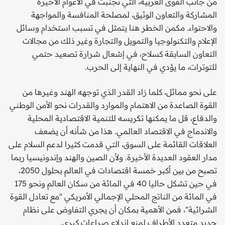
من جانب القوى الغربية، التي تجنبت في الأعوام الأخيرة
المشاركة والتعاون الوثيق، لمصلحة المنافسة والمواجهة
والاحتواء. مكمن الخطر هنا يتمثل في تسبب استخدام وسائل
الإعلام والتكنولوجيا والتمويل والتجارة وغير ذلك من مجالات
التعاون السابقة كسلاح، في إشعال شرارة تصعيد حتمي
للتوترات، ما يؤدي في النهاية إلى الحرب.
على نحو مماثل، كلما زاد القدر الذي توجهه الهند وغيرها من
القوة الصاعدة من الاهتمام والموارد والقدرات نحو الأمن الوطني
والدفاع، قل ما يمكنها تكريسه للتنمية الاقتصادية المحلية
والاندماج في الاقتصاد العالمي. هذا من شأنه أن يضعف
العلاقات القائمة على السوق، التي قدمت كثيرا لدعم السلام على
مدار العقود العديدة الأخيرة. ولأن الصين والهند وإندونيسيا ربما
تصبح من بين أكبر خمسة اقتصادات في العالم بحلول 2050،
في حين تشكل حاليا 40 في المائة من سكان العالم ونحو 175
في المائة من الناتج المحلي الإجمالي الأمريكي "مع تعادل القوة
الشرائية"، فمن الأهمية بمكان أن يجري التفاوض على نظام
جديد متعدد الأطراف لمنع اندلاع صراعات كبرى.