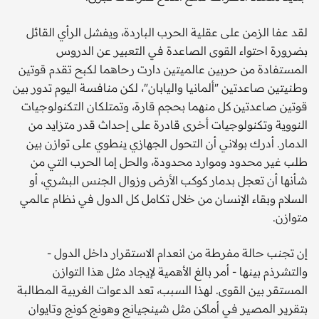
لقد عفا الزمن على عقلية الحرب الباردة، ويفشل الرأي القائل
بضرورة احتواء القوى الصاعدة في التعبير عن الدروس
المستفادة من حربين عالميتين دارت رحاهما لكبح تقدم قوتين
وطنيتين صاعدتين "ألمانيا واليابان"، لكن منافسة اليوم تدور بين
قوتين صاعدتين كل منهما بحجم قارة، وتمتلكان التكنولوجيات
النووية وتكنولوجيات أخرى قادرة على إحداث قدر متزايد من
الدمار. أدرك بولاني أن التحول الجهازي ينطوي على توازن بين
طلب غير محدود وموارد محدودة، والحل إما الحرب التي من
شأنها أن تعجل بدمار كوكب الأرض وزوال الجنس البشري، أو
السلام وبقاء الإنسان من خلال تكامل كل الدول في نظام عالمي
متوازن.
إن تجنب حالة مفرطة من انعدام الاستقرار داخل الدول -
والتشرذم بينها - أمر بالغ الأهمية لإيجاد مثل هذا التوازن
المستقر بين القوى. لهذا السبب، تعد الدعوات الغربية المطالبة
بتقرير المصير في أماكن مثل شينجيانج وهونج كونج وتايوان