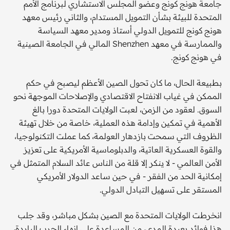
جامعة هونج كونج وعضو المجلس الاستشاري لبرنامج الأمم
المتحدة للبيئة بشأن التمويل المستدام، والثاني رئيس معهد
هونج كونج للتمويل الدولي أستاذ ومدير معهد السياسة
والممارسة في معهد Shenzhen المالي في الجامعة الصينية
في هونج كونج.
بطبيعة الحال، ما كان تحول الصين الأعظم ليصبح في حكم
الممكن في غياب الانفتاح الاقتصادي والإصلاحات الموجهة نحو
السوق. لعقود من الزمن، لعبت الولايات المتحدة دورا بالغ
الأهمية في تمكين وإدامة هذه العملية، خاصة من خلال تهيئة
الظروف التي سمحت بازدهار العولمة، كما عملت التكنولوجيا،
والقوة العسكرية العاتية، والدبلوماسية الأمريكية على تعزيز
الأمن العالمي - لا ينكر إلا قلة من الناس عائد السلام المتمثل في
إمكانية الحد من الفقر - في حين ساعد الدولار الأمريكي
المستقر على تسهيل التبادل الدولي.
انخرطت الولايات المتحدة مع الصين بشكل مباشر، وقد جلب
هذا فوائد بعيدة المدى، من المساعدة على إنهاء الحرب الباردة،