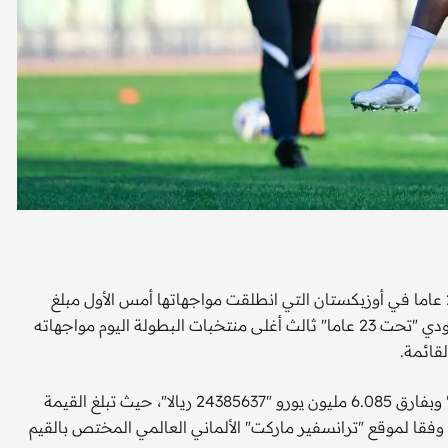
تبلغ القيمة السوقية لنهائيات كأس الأمم الآسيوية 2022 تحت 23 عاما في أوزبكستان التي انطلقت مواجهاتها أمس الأول مبلغ
69.43 مليون يورو "278363779 ريالا"، فيما يفتتح المنتخب السعودي "تحت 23 عاما" ثالث أغلى منتخبات البطولة اليوم مواجهاته
قائمة.
وتبلغ القيمة السوقية للأخضر 6.38 مليون يورو "25573414 ريالا" وبفارق 6.085 مليون يورو "24385637 ريالا"، حيث تبلغ القيمة
لمنتخب الطاجيكستاني 295 ألف يورو "1182157 ريالا" وفقا لموقع "ترانسفير ماركت" الألماني العالمي المختص بالقيم