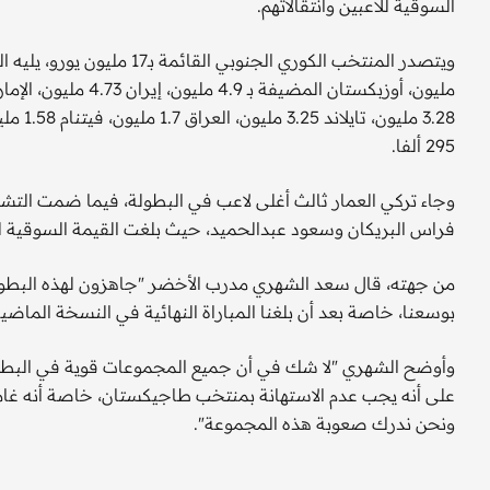
السوقية للاعبين وانتقالاتهم.
295 ألفا.
فراس البريكان وسعود عبدالحميد، حيث بلغت القيمة السوقية للثنائي 850 أل
من جهته، قال سعد الشهري مدرب الأخضر "جاهزون لهذه البطولة،
بوسعنا، خاصة بعد أن بلغنا المباراة النهائية في النسخة الماض
وأوضح الشهري "لا شك في أن جميع المجموعات قوية في البطولة،
على أنه يجب عدم الاستهانة بمنتخب طاجيكستان، خاصة أنه غامض
ونحن ندرك صعوبة هذه المجموعة".