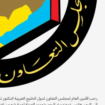
رحب الأمين العام لمجلس التعاون لدول الخليج العربية الدكتور ن
إلى اليمن هانس غروندبرغ، اليوم، بتمديد الهدنة لمدة شهرين إض