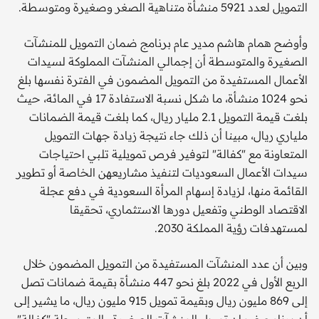
التمويل لعدد 5921 منشأة متناهية الصغر وصغيرة ومتوسطة.
وأوضح همام هاشم مدير عام برنامج ضمان التمويل للمنشآت
الصغيرة والمتوسطة أن إجمالي المنشآت المملوكة لسيدات
الأعمال المستفيدة من التمويل المضمون في الفترة نفسها بلغ
نحو 1024 منشأة، ما شكل نسبة الاستفادة 17 في المائة، حيث
بلغت قيمة التمويل 2.1 مليار ريال، كما بلغت قيمة الضمانات
ملياري ريال، مبينا أن ذلك جاء نتيجة زيادة جهات التمويل
المتعاونة مع "كفالة" لتوفير فرص تمويلية تلبي احتياجات
سيدات الأعمال السعوديات لتنفيذ مشاريعهن الخاصة أو تطوير
القائمة منها، لزيادة إسهام المرأة السعودية في دفع عجلة
الاقتصاد الوطني وتفعيل دورها الاستثماري، تحقيقا
لمستهدفات رؤية المملكة 2030.
وبين أن عدد المنشآت المستفيدة من التمويل المضمون خلال
الربع الأول في 2022 بلغ نحو 447 منشأة بقيمة ضمانات تصل
إلى 869 مليون ريال وبقيمة تمويل 915 مليون ريال، ما يشير إلى
أن برنامج ضمان تمويل المنشآت الصغيرة والمتوسطة "كفالة"