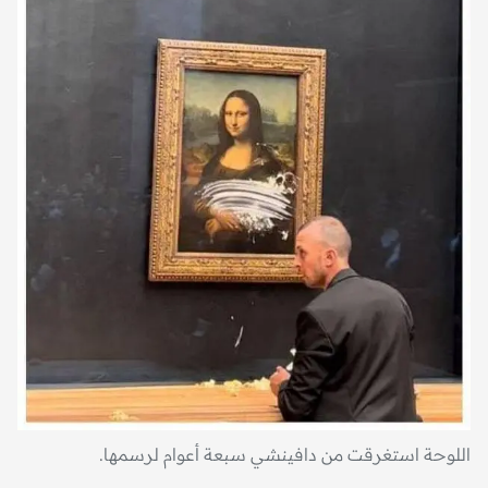
اللوحة استغرقت من دافينشي سبعة أعوام لرسمها.