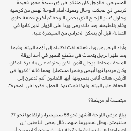
المسرحي، فالرجل كان متنكرا في زي سيدة عجوز قعيدة
كرسي ذي عجلات، وحال وصوله أمام اللوحة نهض من كرسيه
وحاول كسر الزجاج الذي يحمي اللوحة ثم أخرج قطعة حلوى
وقام بتلطيخه، بعد ذلك رمى وردا على الزوار الذين كانوا في
الصالة، قبل أن يتمكن الحراس من السيطرة عليه.
وأراد الرجل من وراء فعلته لفت الانتباه إلى أزمة البيئة، وفيما
بعد ظهر الرجل يتحدث في مقطع قصير في أحد أروقة
المتحف محاطا برجال الأمن الذين يحثونه على مغادرة المكان،
وكان مرتديا ثوبا أبيض وشعرا مستعارا، ومما قاله "فكروا في
الأرض، هناك أناس يدمرونها، أيها الفنانون أنتم تدعون إلى
الحفاظ على البيئة، ولهذا قمت بهذا العمل، فكروا في المجرة".
مبتسمة أم مريضة؟
يبلغ عرض اللوحة الأشهر نحو 53 سنتيمترا، وارتفاعها نحو 77
سنتيمترا، وظل تفسيرها مبهما، قال بعض الباحثين "إن
ابتسامتها هي ابتسامة والدة دافينشي"، ورجح أكاديميون أن