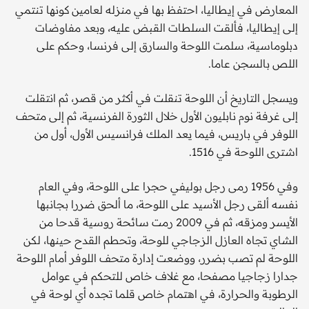
المعارض في إيطاليا، احتفظ بها في منزله لعامين كونها تنتمي
إلى إيطاليا، فألقت السلطات القبض عليه، وبعد مفاوضات
دبلوماسية، سلمت اللوحة والسارق إلى فرنسا، وحكم على
اللص بالسجن عاما.
ويسجل التاريخ أن اللوحة تنقلت في أكثر من قصر، ثم انتقلت
إلى غرفة نوم نابليون الأول خلال الثورة الفرنسية، ثم إلى متحف
اللوفر في باريس، فيما يعد الملك فرانسيس الأول، أول من
اشترى اللوحة في 1516.
وفي 1956 رمى رجل بوليفي حجرا على اللوحة، وفي العام
نفسه ألقى رجل الأسيد على اللوحة، ما ألحق ضررا بجانبها
الأيسر ومزقه، ثم في 2009 رمت سائحة روسية قدحا من
الشاي تجاه العازل الزجاجي للوحة، وتحطم القدح حينها، لكن
اللوحة لم تصب بضرر، ووضعت إدارة متحف اللوفر أمام اللوحة
جدارا زجاجيا مصفحا، مع غلاف خاص للتحكم في عوامل
الرطوبة والحرارة، في اهتمام خاص قلما تجده أي لوحة في