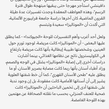
دافينشي استأجر مهرجا حتى يبقيها مبتهجة طوال فترة
الرسم"، وهذه العواطف المعقدة وجدت تفسيرات عدة طيلة
القرون الماضية، كان آخرها دراسة جامعة فرايبورج الألمانية،
التي أكدت أن «الموناليزا» سعيدة وتبتسم.
ولعل أحد أغرب وأهم التفسيرات للوحة «الجيوكندا» - كما يطلق
عليها البعض - أن «الموناليزا» كانت مريضة، لوجود تورم حول
العينين، وشخصتها طبيبة إيطالية بأنها كانت مريضة بارتفاع
في الكوليسترول ناتج عن نظامها الغذائي، بينما أشارت
دراسات أخرى إلى إصابة «الموناليزا» بشلل في الوجه والصمم،
وزاد أطباء أسنان بأنها ربما كانت مصابة بصرير الأسنان، أو ما
يطلق عليه "طحن الأسنان القهري"، كما أن خط شفتها العلوية
يشير إلى أن أسنانها الأمامية كانت مفقودة، بل إن وجود ندبة
على شفتها أدى إلى تخمين الباحثين أن «الموناليزا» كانت
ضحية للعنف المنزلي، بحسب ما نقلته الصحافة عن مهتمين
بهذه اللوحة الغامضة.