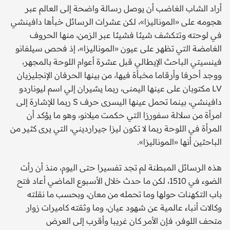
أراد الشاب الغاضب أن يوصل رسالة واضحة إلى العالم عبر
هجومه على «الموناليزا»، لكن عشرات الرسائل خبأها دافينشي
في لوحته وتتكشف شيئا فشيئا عبر الزمن، منها الحروف
الغامضة التي تظهر على عيون «الموناليزا»، إذ فحص سيلفانو
فينسيتي الباحث الإيطالي قبل عشرة أعوام اللوحة بالمجهر،
ووجد أحرفا وأرقاما مخبأة فيها، من بينها الحرفان الإنجليزيان
LV مكتوبان على عينها اليمنى، ربما يشيران إلي اسم ليوناردو
دافينشي، بينما تحمل عينها اليسرى حرف S ربما للإشارة إلى
امرأة من سلالة سفورزا التي حكمت ميلانو، وهو ما يؤكد أن
المرأة في اللوحة ربما لا تكون ليزا جيرارديني، التي يرى كثير من
الباحثين أنها «الموناليزا».
هذه الرسائل المبطنة لم تجد تفسيرا حتى اليوم، منذ أن رأت
الضوء في 1510، لكن ما حدث خلال الأسبوع الماضي أعاد فتح
باب التكهنات حولها وما تحمله من معان، وبحسب ما نقلته
وكالات أنباء عالمية عن شهود عيان، وما وثقته كاميرات زوار
متحف اللوفر، فإن الأمر كان غريبا وأقرب إلى العرض