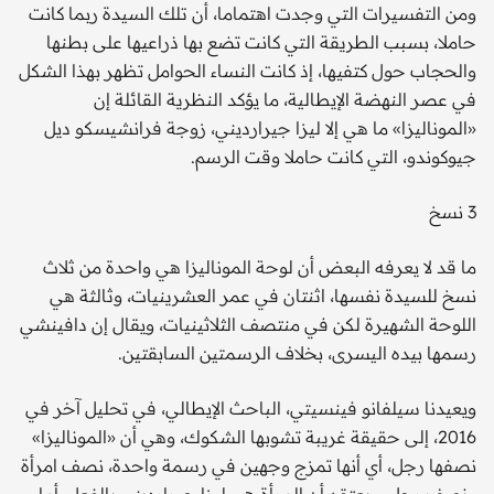
ومن التفسيرات التي وجدت اهتماما، أن تلك السيدة ربما كانت
حاملا، بسبب الطريقة التي كانت تضع بها ذراعيها على بطنها
والحجاب حول كتفيها، إذ كانت النساء الحوامل تظهر بهذا الشكل
في عصر النهضة الإيطالية، ما يؤكد النظرية القائلة إن
«الموناليزا» ما هي إلا ليزا جيرارديني، زوجة فرانشيسكو ديل
جيوكوندو، التي كانت حاملا وقت الرسم.
3 نسخ
ما قد لا يعرفه البعض أن لوحة الموناليزا هي واحدة من ثلاث
نسخ للسيدة نفسها، اثنتان في عمر العشرينيات، وثالثة هي
اللوحة الشهيرة لكن في منتصف الثلاثينيات، ويقال إن دافينشي
رسمها بيده اليسرى، بخلاف الرسمتين السابقتين.
ويعيدنا سيلفانو فينسيتي، الباحث الإيطالي، في تحليل آخر في
2016، إلى حقيقة غريبة تشوبها الشكوك، وهي أن «الموناليزا»
نصفها رجل، أي أنها تمزج وجهين في رسمة واحدة، نصف امرأة
ونصف رجل، ويعتقد أن المرأة هي ليزا جيرارديني بالفعل، أما