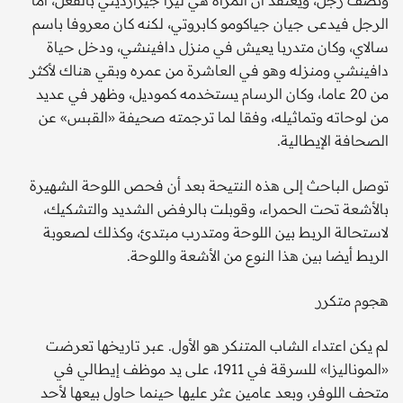
الرجل فيدعى جيان جياكومو كابروتي، لكنه كان معروفا باسم
سالاي، وكان متدربا يعيش في منزل دافينشي، ودخل حياة
دافينشي ومنزله وهو في العاشرة من عمره وبقي هناك لأكثر
من 20 عاما، وكان الرسام يستخدمه كموديل، وظهر في عديد
من لوحاته وتماثيله، وفقا لما ترجمته صحيفة «القبس» عن
الصحافة الإيطالية.
توصل الباحث إلى هذه النتيحة بعد أن فحص اللوحة الشهيرة
بالأشعة تحت الحمراء، وقوبلت بالرفض الشديد والتشكيك،
لاستحالة الربط بين اللوحة ومتدرب مبتدئ، وكذلك لصعوبة
الربط أيضا بين هذا النوع من الأشعة واللوحة.
هجوم متكرر
لم يكن اعتداء الشاب المتنكر هو الأول. عبر تاريخها تعرضت
«الموناليزا» للسرقة في 1911، على يد موظف إيطالي في
متحف اللوفر، وبعد عامين عثر عليها حينما حاول بيعها لأحد