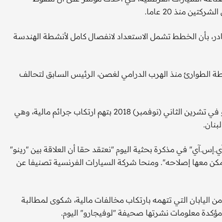
ين منذ 20 عاما.
صادر، بأن الخطط تشمل الاستعداد لانفصال كامل لأنشطة الهندسة
الطوارئ منذ الهرب الدرامي لغصن، الرئيس السابق لتحالف
ويعاني التحالف اضطرابا في إدارته منذ اعتقال غصن في طوكيو في تشرين الثاني (نوفمبر) 2018 بتهم ارتكاب جرائم مالية، وهي
بنان.
س.آي" في مذكرة بحثية اليوم "نعتقد حقا أن العلاقة بين "رينو"
يمكن معها إصلاحه". ومنحا شركة السيارات الفرنسية تصنيفا عن
 اليابان التي تتهمه بارتكاب مخالفات مالية، شكوى لمطالبة
ؤكدة معلومات نشرتها صحيفة "لوفيجارو" اليوم.