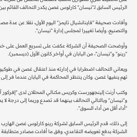
الرئيس السابق لـ"نيسان" كارلوس غصن يكدر التحالف القائم بين الشركت
وأفادت صحيفة "فاينانشيال تايمز" اليوم الأول، نقلا عن عدة م
والتصنيع، وأيضا تغييرا لمجلس إدارة "نيسان".
وأوضحت الصحيفة أن الشركة عكفت على تسريع العمل على خطة 
"رينو" و"نيسان"، من اليابان في أواخر كانون الأول (ديسمبر).
تهم ينفيها غصن. وكان ينتظر المحاكمة في اليابان عندما فر إلى ل
وكتب أرنت إلينجهورست وكريس مكنالي المحللان لدى "إفركور آي.إ
و"نيسان" وبالتالي التحالف بينهما قد تصدع وربما إلى درجة لا 
"أداء أقل من أداء السوق".
إلى ذلك، قدم الرئيس السابق لشركة رينو كارلوس غصن الهارب من
الشركة بدفع تعويضه التقاعدي، وفق ما أفادت مصادر متطابقة م