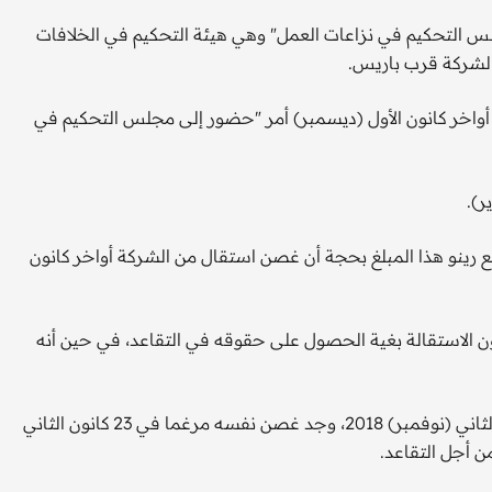
س التحكيم في نزاعات العمل" وهي هيئة التحكيم في الخلافات
الشركة قرب باريس.
أواخر كانون الأول (ديسمبر) أمر "حضور إلى مجلس التحكيم في
ر).
قاعد قدره 250 ألف يورو. ولم تدفع رينو هذا المبلغ بحجة أن غصن استقال من الشركة أواخر كانون
دون الاستقالة بغية الحصول على حقوقه في التقاعد، في حين أنه
ويؤكد فريق الدفاع عنه أنه نتيجة توقيفه في اليابان في تشرين الثاني (نوفمبر) 2018، وجد غصن نفسه مرغما في 23 كانون الثاني