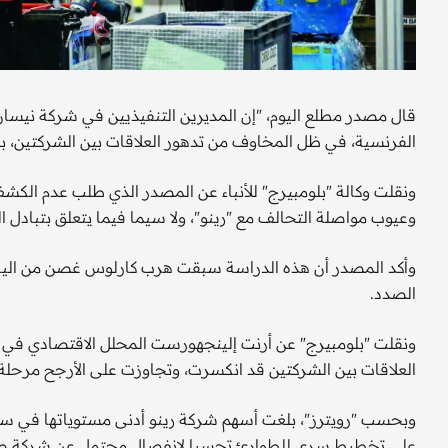
قال مصدر مطلع اليوم، "إن المديرين التنفيذيين في شركة نيسان م
الفرنسية، في ظل المخاوف من تدهور العلاقات بين الشركتين، ب
ونقلت وكالة "بلومبيرج" للأنباء عن المصدر الذي طلب عدم الكشف
وعيوب مواصلة التحالف مع "رينو"، ولا سيما فيما يتعلق بتبادل ا
وأكد المصدر أن هذه الدراسة سبقت هرب كارلوس غصن من اليابان، 
الصدد.
ونقلت "بلومبيرج" عن أرنت إلينجهورست المحلل الاقتصادي في م
العلاقات بين الشركتين قد انكسرت، وتجاوزت على الأرجح مرحلة 
وبحسب "رويترز"، بلغت أسهم شركة رينو أدنى مستوياتها في ستة أ
على تخطيط سري للطوارئ تحسبا لانفصال محتمل عن شركة صن