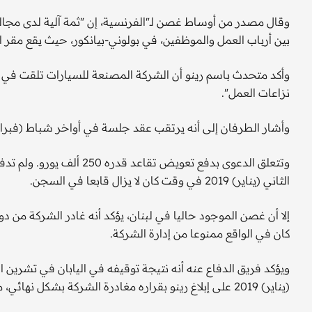
وقال مصدر من أوساط غصن لـ"الفرنسية، إن "ثمة آلية لدى مجال
بين أرباب العمل والموظفين، في بولوني-بيانكور، حيث يقع مقر 
وأكد متحدث باسم رينو أن الشركة المصنعة للسيارات تلقت في 
نزاعات العمل".
وأشار الطرفان إلى أنه يرتقب عقد جلسة في أواخر شباط (فبراي
وتتعلق الدعوى بدفع تعويض ت
الثاني (يناير) 2019 في وقت كان لا يزال قابعا في السجن.
إلا أن غصن الموجود حاليا في لبنان، يؤكد أنه غادر الشركة من 
كان في الواقع ممنوعا من إدارة الشركة.
(يناير) 2019 على إبلاغ رينو بقراره مغادرة الشركة بشكل نهائي، من أجل التقاعد.