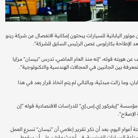
وتور اليابانية للسيارات يبحثون إمكانية الانفصال عن شركة رينو
عد الإطاحة بكارلوس غصن الرئيس السابق للشركة".
 عن هويته قوله، "إنه منذ العام الماضي، تدرس "نيسان" مزايا
لمعرفة بين الجانبين في المجالات الهندسية والتكنولوجية".
وما زالت مبدئية، وبالتالي لم يتم اتخاذ قرار بعد في هذا
ؤسسة "إيفركور إي.إس.إي" للدراسات الاقتصادية قوله "إن
الإصلاح".
عوام اليوم، بعد أن ذكر تقرير إعلامي أن "نيسان" تسرع العمل
اعة السيارات الفرنسية، في أحدث مؤشر على أن سقوط