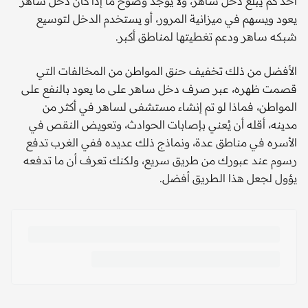
أحد كم يبلغ دخل ساهر، ولا يوجد وضوح ما إذا كان دخل ساهر
يعود ويسهم في ميزانية المرور، أو يستخدم الدخل لتوسيع
شبكه ساهر ودعم تغطيتها لمناطق أكبر.
الأفضل من ذلك تخفيف حنق المواطن من المخالفات التي
قصمت ظهره، عبر صرف دخل ساهر على ما يعود بالنفع على
المواطن، فماذا لو تم إنشاء مستشفى لساهر في أكثر من
مدينه، أقله أن يُعني بإصابات الحوادث، وتعويض النقص في
الأسره في مناطق عدة، ونماذج ذلك عديده ففي الغرب تدفع
رسوم عند عبورك من طريق سريع، ولكنك تعرف أن ما تدفعه
يؤول لجعل هذا الطريق أفضل.