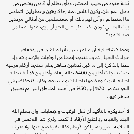
ثلاثة عقود من طيب المعشر، وكأي نظام أو قانون يقتص من
دخل المواطن، يكون الناس معه إما كارهين ومحاولين التملص
ما استطاعوا، وأنى لهم ذلك، أو مستسلمين من أمثالي مرددين
بيت المتنبي "ومن نكد الدنيا على الحر أن يرى، عدوا له ما من
صداقته بد".
ومما لا شك فيه أن ساهر سبب أثرا مباشرا في إنخفاض
حوادث السيارات، وبالنتيجه إنخفاض الوفيات والإصابات، وإذا
عدنا بالذاكرة إلى ما قبل تدشين ساهر بعام، سنجد أرقام مرعبه
حيث سجلت أكثر من 6400 حالة وفاة، وأكثر من 36 ألف حالة
إصابة، إنتهت معظمها بإصابات مستديمه، وكان الإنخفاض في
الحوادث من 30% إلى 50% في أغلب المناطق التي تم تطبيق
ساهر فيها.
لا أحد يكره بالتأكيد أن تقل الوفيات والإصابات، وأن يسلم الله
البلاد والعباد، وبالطبع الأرقام لا تكذب ونرى هذا التحسن في
السلامه المرورية، ولكن الأرقام كذلك لا يفصح عنها، ولا يعرف