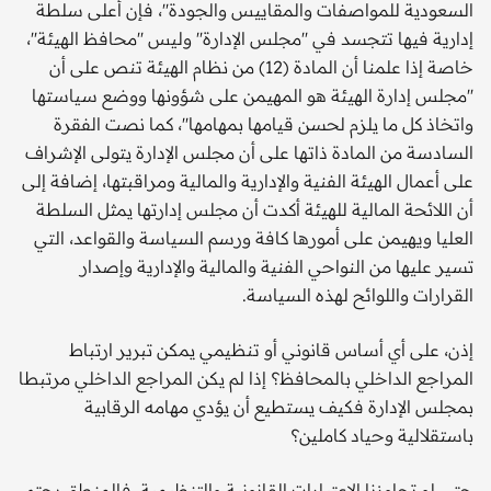
السعودية للمواصفات والمقاييس والجودة''، فإن أعلى سلطة
إدارية فيها تتجسد في ''مجلس الإدارة'' وليس ''محافظ الهيئة''،
خاصة إذا علمنا أن المادة (12) من نظام الهيئة تنص على أن
''مجلس إدارة الهيئة هو المهيمن على شؤونها ووضع سياستها
واتخاذ كل ما يلزم لحسن قيامها بمهامها''، كما نصت الفقرة
السادسة من المادة ذاتها على أن مجلس الإدارة يتولى الإشراف
على أعمال الهيئة الفنية والإدارية والمالية ومراقبتها، إضافة إلى
أن اللائحة المالية للهيئة أكدت أن مجلس إدارتها يمثل السلطة
العليا ويهيمن على أمورها كافة ورسم السياسة والقواعد، التي
تسير عليها من النواحي الفنية والمالية والإدارية وإصدار
القرارات واللوائح لهذه السياسة.
إذن، على أي أساس قانوني أو تنظيمي يمكن تبرير ارتباط
المراجع الداخلي بالمحافظ؟ إذا لم يكن المراجع الداخلي مرتبطا
بمجلس الإدارة فكيف يستطيع أن يؤدي مهامه الرقابية
باستقلالية وحياد كاملين؟
حتى لو تجاوزنا الاعتبارات القانونية والتنظيمية، فالمنطق يحتم