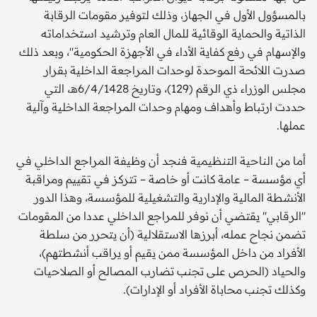
بالمسؤول الأول في الجهاز، وذلك لتوفير مقومات الرقابة
الذاتية والحماية الوقائية للمال العام وترشيد استخداماته
والإسهام في رفع كفاية الأداء في الأجهزة الحكومية''، وبعد ذلك
صدرت اللائحة الموحدة لوحدات المراجعة الداخلية بقرار
مجلس الوزراء ذي الرقم (129)، وتاريخ 6/4/1428هـ، التي
حددت ارتباط وأهداف ومهام وحدات المراجعة الداخلية وآلية
عملها.
أما من الناحية التنظيمية فنجد أن وظيفة المراجع الداخلي في
أي مؤسسة – عامة كانت أو خاصة – تتركز في تقييم ومراقبة
الأنشطة المالية والإدارية والتشغيلية للمؤسسة، وهذا الدور
''الرقابي'' يقتضي أن نوفر للمراجع الداخلي عددا من المقومات
تضمن نجاح عمله، أبرزها الاستقلالية (أن يتحرر من سلطة
الأفراد من داخل المؤسسة ممن يقيم أو يراقب أنشطتهم)،
والحياد (الحرص على تجنب تضارب المصالح أو الصلاحيات
وكذلك تجنب محاباة الأفراد أو الإدارات).