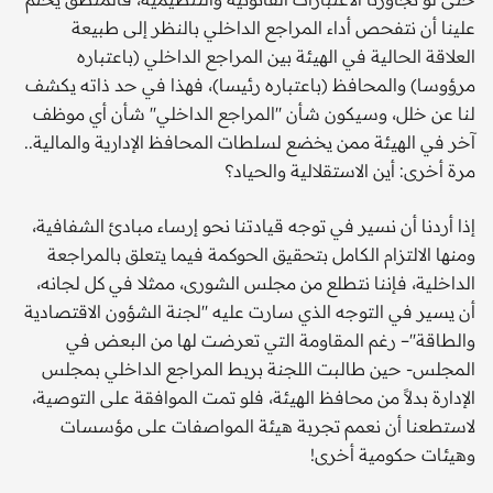
علينا أن نتفحص أداء المراجع الداخلي بالنظر إلى طبيعة
العلاقة الحالية في الهيئة بين المراجع الداخلي (باعتباره
مرؤوسا) والمحافظ (باعتباره رئيسا)، فهذا في حد ذاته يكشف
لنا عن خلل، وسيكون شأن ''المراجع الداخلي'' شأن أي موظف
آخر في الهيئة ممن يخضع لسلطات المحافظ الإدارية والمالية..
مرة أخرى: أين الاستقلالية والحياد؟
إذا أردنا أن نسير في توجه قيادتنا نحو إرساء مبادئ الشفافية،
ومنها الالتزام الكامل بتحقيق الحوكمة فيما يتعلق بالمراجعة
الداخلية، فإننا نتطلع من مجلس الشورى، ممثلا في كل لجانه،
أن يسير في التوجه الذي سارت عليه ''لجنة الشؤون الاقتصادية
والطاقة''– رغم المقاومة التي تعرضت لها من البعض في
المجلس- حين طالبت اللجنة بربط المراجع الداخلي بمجلس
الإدارة بدلاً من محافظ الهيئة، فلو تمت الموافقة على التوصية،
لاستطعنا أن نعمم تجربة هيئة المواصفات على مؤسسات
وهيئات حكومية أخرى!