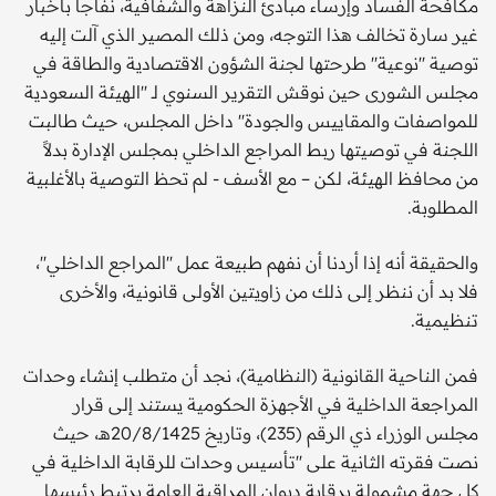
مكافحة الفساد وإرساء مبادئ النزاهة والشفافية، نفاجأ بأخبار
غير سارة تخالف هذا التوجه، ومن ذلك المصير الذي آلت إليه
توصية ''نوعية'' طرحتها لجنة الشؤون الاقتصادية والطاقة في
مجلس الشورى حين نوقش التقرير السنوي لـ ''الهيئة السعودية
للمواصفات والمقاييس والجودة'' داخل المجلس، حيث طالبت
اللجنة في توصيتها ربط المراجع الداخلي بمجلس الإدارة بدلاً
من محافظ الهيئة، لكن – مع الأسف - لم تحظ التوصية بالأغلبية
المطلوبة.
والحقيقة أنه إذا أردنا أن نفهم طبيعة عمل ''المراجع الداخلي''،
فلا بد أن ننظر إلى ذلك من زاويتين الأولى قانونية، والأخرى
تنظيمية.
فمن الناحية القانونية (النظامية)، نجد أن متطلب إنشاء وحدات
المراجعة الداخلية في الأجهزة الحكومية يستند إلى قرار
مجلس الوزراء ذي الرقم (235)، وتاريخ 20/8/1425هـ، حيث
نصت فقرته الثانية على ''تأسيس وحدات للرقابة الداخلية في
كل جهة مشمولة برقابة ديوان المراقبة العامة يرتبط رئيسها