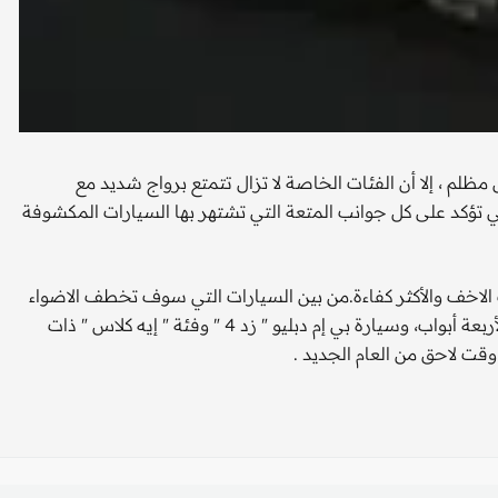
ظلم ، إلا أن الفئات الخاصة لا تزال تتمتع برواج شديد مع
لسيارات المكشوفة المخطط لتقديمها عام 2009 والتي تؤكد على كل جوانب المتعة التي تشتهر بها السيارات المكشوفة
 الاخف والأكثر كفاءة.من بين السيارات التي سوف تخطف الاضواء
عام 2009، سيارة أودي إيه 5 الجديدة من طراز " رودستر "ذات الأربعة أبواب، وسيارة بي إم دبليو " زد 4 " وفئة " إيه كلاس " ذات
 لاحق من العام الجديد .