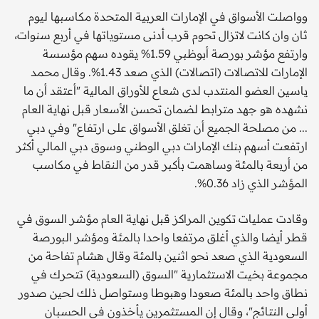
وواصلت الأسواق في الإمارات العربية المتحدة مكاسبها ليوم
ثان وان كانت لاتزال تحوم قرب أدنى مستوياتها في أربع سنوات،
وارتفع مؤشر بورصة أبوظبي 1.59% يقوده سهم مؤسسة
الإمارات للاتصالات (اتصالات) الذي صعد 1.43%. وقال محمد
ياسين العضو المنتدب لدى شعاع للأوراق المالية "أعتقد أن ما
نشهده هو جهد مترابط لضمان تحسن الأسعار قبل نهاية العام
... من مصلحة الجميع أن تغلق الأسواق على ارتفاع" وفي دبي
ارتفعت أسهم بنك الإمارات دبي الوطني وسوق دبي المالي أكثر
من أربعة بالمئة وساهمت بأكبر قدر من النقاط في مكاسب
المؤشر الذي زاد 0.36%.
وقادت عمليات تكوين المراكز قبل نهاية العام مؤشر السوق في
قطر أيضا والذي أغلق مرتفعا واحدا بالمئة ومؤشر البورصة
السعودية الذي صعد نحو اثنين بالمئة وقال هشام تفاحة من
مجموعة بخيت الاستثمارية "السوق (السعودية) تتحرك في
نطاق واحد بالمئة صعودا وهبوطا وستواصل ذلك لحين صدور
أولى النتائج"، وقال إن المستثمرين يأخذون في الحسبان