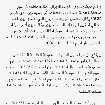
وختم مؤشر سوق الكويت للأوراق المالية معاملات اليوم
منخفضا 0.6% عند 7994 نقطة متأثرا بسهم زين الذي خسر
5.32% وقال متعامل "توزيعات الأرباح التي أعلنتها زين للعام
الحالي لم ترق لتوقعات المستثمرين" وكانت زين أكبر شركة
كويتية من حيث القيمة السوقية قالت يوم الأحد أن مجلس
إدارتها أوصى بصرف توزيع نقدي عن العام 2008 قدره 50 فلسا
للسهم مقارنة مع 90 فلسا في 2007.
وارتفع مؤشر السوق المالية السعودية للجلسة الثالثة على
التوالي ليغلق مرتفعا 1.71% عند 4791 نقطة، وصعدت أسهم
مجموعة سامبا المالية 4.18% وزين السعودية 5.83% وارتفعت
أسهم الشركة السعودية للصناعات الأساسية (سابك) 1.43%،
وقال الرئيس التنفيذي لسابك اليوم انه يتوقع أن يساعد تنوع
محفظة منتجات الشركة على تجاوز تأثير تراجع عائدات نشاط
صناعة الصلب.
وأغلق مؤشر سوق البحرين للأوراق المالية منخفضا 0.27% عند