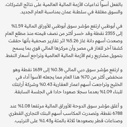
بالفعل أسوأ تداعيات الأزمة المالية العالمية على نتائج الشركات.
والسوق مغلقة في سلطنة عمان بمناسبة العام الجديد.
في أبوظبي ارتفع مؤشر سوق أبوظبي للأوراق المالية 1.59%
إلى 2355 نقطة وقد خسر أكثر من نصف قيمته منذ مطلع العام
وصعدت أسهم دانة غاز 5.26% اثر تقارير صحفية بأنها حققت
كشفا آخر للغاز في مصر وأن مركزها المالي قوي بما يسمح
بتمويل مشاريع رغم الأزمة المالية العالمية وتراجع أسعار النفط.
و ارتفع مؤشر سوق دبي المالي 0.36% إلى 1639 نقطة وهو
منخفض أكثر من 70% هذا العام مما يجعله الأسوأ أداء في
الخليج وتراجعت أسهم اعمار العقارية 0.43% وشركة أرابتك
للبناء 1.09% بعدما سجلا صعودا حادا في الجلسة السابقة.
و أغلق مؤشر سوق الدوحة للأوراق المالية مرتفعا 1.08% عند
6788 نقطة، وتصدرت المكاسب أسهم البنك التجاري القطري
وصناعات قطر بصعودها ثلاثة بالمئة و1.43% على الترتيب.