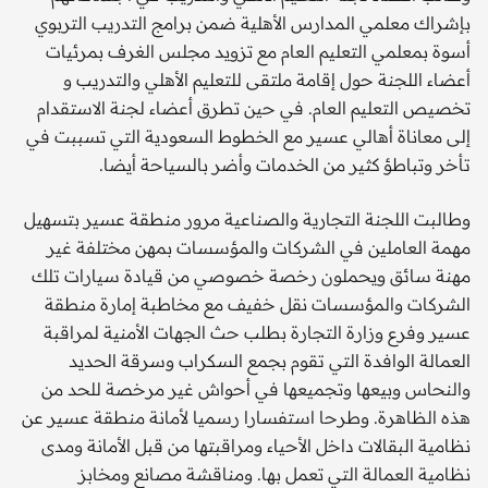
بإشراك معلمي المدارس الأهلية ضمن برامج التدريب التربوي
أسوة بمعلمي التعليم العام مع تزويد مجلس الغرف بمرئيات
أعضاء اللجنة حول إقامة ملتقى للتعليم الأهلي والتدريب و
تخصيص التعليم العام. في حين تطرق أعضاء لجنة الاستقدام
إلى معاناة أهالي عسير مع الخطوط السعودية التي تسببت في
تأخر وتباطؤ كثير من الخدمات وأضر بالسياحة أيضا.
وطالبت اللجنة التجارية والصناعية مرور منطقة عسير بتسهيل
مهمة العاملين في الشركات والمؤسسات بمهن مختلفة غير
مهنة سائق ويحملون رخصة خصوصي من قيادة سيارات تلك
الشركات والمؤسسات نقل خفيف مع مخاطبة إمارة منطقة
عسير وفرع وزارة التجارة بطلب حث الجهات الأمنية لمراقبة
العمالة الوافدة التي تقوم بجمع السكراب وسرقة الحديد
والنحاس وبيعها وتجميعها في أحواش غير مرخصة للحد من
هذه الظاهرة. وطرحا استفسارا رسميا لأمانة منطقة عسير عن
نظامية البقالات داخل الأحياء ومراقبتها من قبل الأمانة ومدى
نظامية العمالة التي تعمل بها. ومناقشة مصانع ومخابز