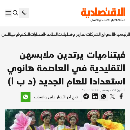
الرئيسية
الأسواق
الشركات
تقارير وتحليلات
الطاقة
العقارات
التكنولوجيا
الفن ا
فيتناميات يرتدين ملابسهن
التقليدية في العاصمة هانوي
استعدادا للعام الجديد (د ب أ)
الاثنين 29 ديسمبر 2008 19:55
تابع آخر الأخبار على واتساب