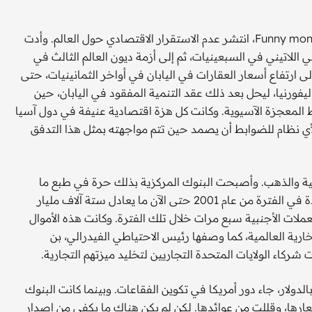
وبينما غمر معيار الدولار العالم بأموال مشكوك في مصادرها Funny money، انتشر عدم الاستقرار الاقتصادي حول العالم. وأدت
ي اللاتيني في السبعينيات، ثم إلى أزمة ديون العالم الثالث في
إلى ارتفاع أسعار العقارات في اليابان في أواخر الثمانينيات، حتى
ورنيا، ليحل بعد ذلك عقد التنمية المفقود في اليابان، حين
بعد ذلك نهوض وسقوط المعجزة الآسيوية. وكانت كل هزة اقتصادية عنيفة في دول آسيا
لأي نظام للضوابط أن يصمد حين تتم مواجهته بمثل هذا التدفق
المية والذهب. وأصبحت البنوك المركزية بذلك حرة في طبع ما
ترغب من الأموال. وطبعت البنوك المركزية خارج الولايات المتحدة في الفترة من عام 2001 حتى الآن ما يعادل ستة آلاف مليار
ات الأجنبية سبع مرات خلال تلك الفترة. وكانت هذه الأموال
رية العالمية، كما وصفها رئيس الاحتياطي الفيدرالي، بن
كاء الولايات المتحدة التجاريين لتخليد ميزتهم التجارية.
دولار، جاء دور أمريكا في تكوين الفقاعات. وبينما كانت البنوك
عارها، وقللت من عوائدها. لكن لم يكن هناك ما يكفي من إصدار