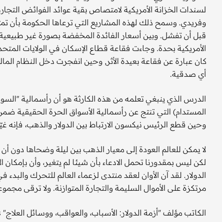
لسندات الخزانة الأمريكية لامتصاص بقية عوائد الفوائض التجاري
وفريدي. وسمح ذلك لهذه المشاريع التي ترعاها الحكومة بأن تمت
قبل أن تفشل. وبين أسعار الفائدة المخفضة بصورة غير طبيعية،
الأمريكية بحدة. وجاءت فقاعة قطاع الإسكان في الولايات المتح
كان عبارة عن فقاعة بعيدة الأثر, وحين انفجرت دخل النظام المالي 
أي صدقية.
الدرس الذي ينبغي تعلمه من هذه الكارثة هو أن رأسمالية "السوق ا
المستدام) التي تنتج عن رأسمالية الأسواق الحرة الحقيقية ضمن 
وحين قطع الرئيس نيكسون الارتباط بين الدولار والذهب، فإنه غيّر
لا يمكن للعالم العودة إلى معيار الذهب بين ليلة وضحاها دون أن 
لكن ليس بمقدورنا تحمل الادعاء بأن شيئا لم يتغير، وأن بإمكان ال
الدولار. لقد آن الأوان لعقد منتدى لزعماء العالم للتحرك والبدء
مرتكزة على الأموال السليمة والتجارة المتوازنة. ولا ترقى مجموعة الـ 20 الحالية أبداً إلى إنجاز ا
الكاتب مؤلف "أزمة الدولار: الأسباب، والعواقب، ووسائل العلاج" The Dollar Crisis: Causes, Consequences, Cures