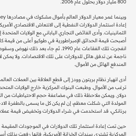
800 مليار دولار بحلول عام 2006.
إعادة استثمار الدولارات النفطية إلى الانتعاش الاقتصادي الأمريك
الثمانينيات. وأدى الفائض التجاري الياباني مع الولايات المتحدة 
أصبحت قيمة الحدائق الإمبراطورية في طوكيو أعلى من قيمة كاليف
انفجرت تلك الفقاعات عام 1990. ثم جاء 
ناجمة عن تدفق هائل للدولارات على تلك الاقتصادات. ولا يمكن 
المندفع الهائل من الأموال.
أدى انهيار نظام بريتون وودز إلى قطع العلاقة بين العملات الع
دولار. ويمكن ملاحظة ذلك في مضاعفة حجم الاحتياطيات من العمل
المولدة التي شكلت معظم، إن لم يكن كل ما يسمى بالطفرة الادخا
برنانكي، قد استخدمت في شراء الدولارات وتخفيض قيمة عملات شر
حين تمت إعادة استثمار تلك الدولارات في الموجودات المقيمة بال
المركزية تشتري سندات الخزانة الأمريكية، فإنها رفعت بذلك أس