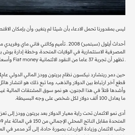
ليس بمقدورنا تحمل الادعاء بأن شيئا لم يتغير، وأن بإمكان الاقتصا
ـ تظهر أن تجربة 37 عاما من النقود الائتمانية Fiat money وأسعار الصرف العائمة أخفقت بصورة كارثية.
قطع آخر ارتباط بين الدولار والذهب. وما تبع ذلك هو انتشار ها
ما يعادل 100 ألف دولار لكل شخص على وجه البسيطة.
أدى نمو الائتمان تحت راية معيار الدولار بعد بريتون وودز إلى تعز
جانب الائتمان وزيادة الواردات بصورة حادة، إلى أثر مدمر في الم