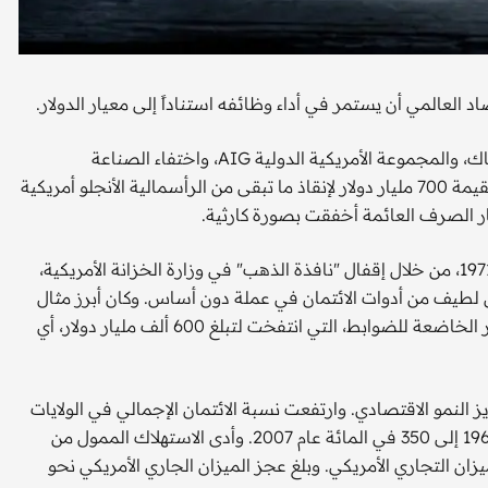
د العالمي أن يستمر في أداء وظائفه استناداً إلى معيار الدولار.
أحداث أيلول (سبتمبر) 2008 ـ تأميم وكالتي فاني ماي وفريدي ماك، والمجموعة الأمريكية الدولية AIG، واختفاء الصناعة
المصرفية الاستثمارية في الولايات المتحدة، وخطة إدارة بوش بقيمة 700 مليار دولار لإنقاذ ما تبقى من الرأسمالية الأنجلو أمريكية
حين دمر ريتشارد نيكسون نظام بريتون وودز المالي الدولي عام1971، من خلال إقفال "نافذة الذهب" في وزارة الخزانة الأمريكية،
ئل لطيف من أدوات الائتمان في عملة دون أساس. وكان أبرز مثال
وأشدها قتلاً في هذا الجنون، هو نمو سوق المشتقات المالية غير الخاضعة للضوابط، التي انتفخت لتبلغ 600 ألف مليار دولار، أي
يز النمو الاقتصادي. وارتفعت نسبة الائتمان الإجمالي في الولايات
المتحدة مقابل الناتج المحلي الإجمالي من 150 في المائة عام 1969 إلى 350 في المائة عام 2007. وأدى الاستهلاك الممول من
يزان التجاري الأمريكي. وبلغ عجز الميزان الجاري الأمريكي نحو