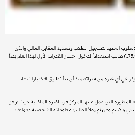
لأسلوب الجديد لتسجيل الطلاب وتسديد المقابل المالي والذي
يوفر معلومات تفصيلية عن الطلاب المسجلين وذلك لعدد ( 175.000) طالب استعداداً لدخول اختبار القدرات الأول لهذا العام بدءاً
ز في أي فترة من فتراته منذ أن بدأ تطبيق الاختبارات عام
ة المطورة التي عمل عليها المركز في الفترة الماضية حيث يوفر
مدني والاسم ومن ثم يملأ الطالب معلوماته الشخصية وهواتف